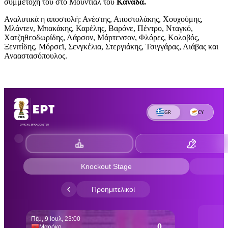
συμμετοχή του στο Μουντιάλ του
Καναδά.
Αναλυτικά η αποστολή: Ανέστης, Αποστολάκης, Χουχούμης,
Μλάντεν, Μπακάκης, Καρέλης, Βαρόνε, Πέντρο, Νταγκό,
Χατζηθεοδωρίδης, Λάρσον, Μάρτενσον, Φλόρες, Κολοβός,
Ξενιτίδης, Μόρσεϊ, Σενγκέλια, Στεργιάκης, Τσιγγάρας, Λιάβας και
Ανααστασόπουλος.