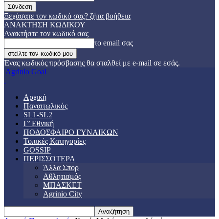
Ξεχάσατε τον κωδικό σας? ζήτα βοήθεια
ΑΝΑΚΤΗΣΗ ΚΩΔΙΚΟΥ
Ανακτήστε τον κωδικό σας
το email σας
Ένας κωδικός πρόσβασης θα σταλθεί με e-mail σε εσάς.
Agrinio Goal
Αρχική
Παναιτωλικός
SL1-SL2
Γ’ Εθνική
ΠΟΔΟΣΦΑΙΡΟ ΓΥΝΑΙΚΩΝ
Τοπικές Κατηγορίες
GOSSIP
ΠΕΡΙΣΣΟΤΕΡΑ
Άλλα Σπορ
Αθλητισμός
ΜΠΑΣΚΕΤ
Agrinio City