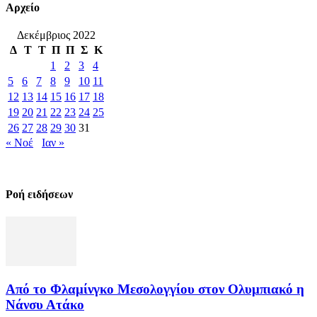
Αρχείο
Δεκέμβριος 2022
Δ
Τ
Τ
Π
Π
Σ
Κ
1
2
3
4
5
6
7
8
9
10
11
12
13
14
15
16
17
18
19
20
21
22
23
24
25
26
27
28
29
30
31
« Νοέ
Ιαν »
Ροή ειδήσεων
Από το Φλαμίνγκο Μεσολογγίου στον Ολυμπιακό η
Νάνσυ Ατάκο