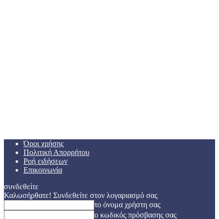
Όροι χρήσης
Πολιτική Απορρήτου
Ροή ειδήσεων
Επικοινωνία
συνδεθείτε
Καλωσήρθατε! Συνδεθείτε στον λογαριασμό σας
το όνομα χρήστη σας
ο κωδικός πρόσβασης σας