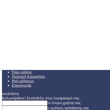
Όροι χρήσης
Πολιτική Απορρήτου
Ροή ειδήσεων
Επικοινωνία
συνδεθείτε
Καλωσήρθατε! Συνδεθείτε στον λογαριασμό σας
το όνομα χρήστη σας
ο κωδικός πρόσβασης σας