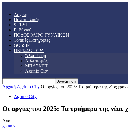
Αρχική
Παναιτωλικός
SL1-SL2
Γ’ Εθνική
ΠΟΔΟΣΦΑΙΡΟ ΓΥΝΑΙΚΩΝ
Τοπικές Κατηγορίες
GOSSIP
ΠΕΡΙΣΣΟΤΕΡΑ
Άλλα Σπορ
Αθλητισμός
ΜΠΑΣΚΕΤ
Agrinio City
Αρχική
Agrinio City
Οι αργίες του 2025: Τα τριήμερα της νέας χρον
Agrinio City
Οι αργίες του 2025: Τα τριήμερα της νέας
Από
giannis