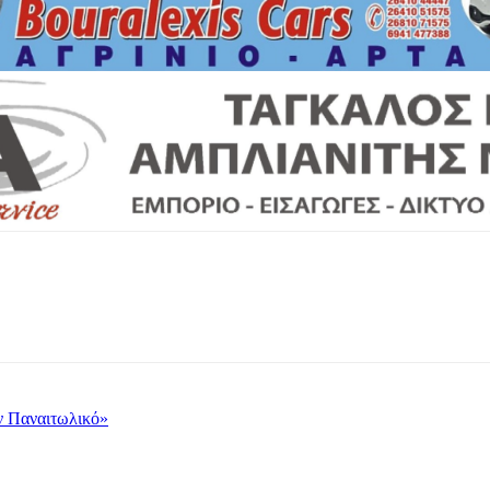
ν Παναιτωλικό»