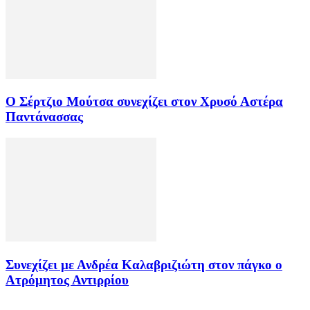
Ο Σέρτζιο Μούτσα συνεχίζει στον Χρυσό Αστέρα
Παντάνασσας
Συνεχίζει με Ανδρέα Καλαβριζιώτη στον πάγκο ο
Ατρόμητος Αντιρρίου