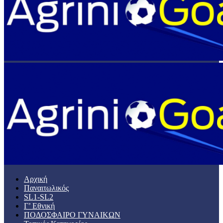
Αρχική
Παναιτωλικός
SL1-SL2
Γ’ Εθνική
ΠΟΔΟΣΦΑΙΡΟ ΓΥΝΑΙΚΩΝ