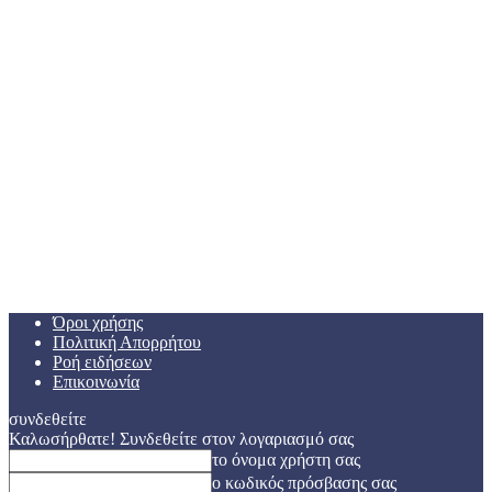
Όροι χρήσης
Πολιτική Απορρήτου
Ροή ειδήσεων
Επικοινωνία
συνδεθείτε
Καλωσήρθατε! Συνδεθείτε στον λογαριασμό σας
το όνομα χρήστη σας
ο κωδικός πρόσβασης σας