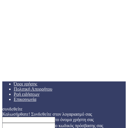
Όροι χρήσης
Πολιτική Απορρήτου
Ροή ειδήσεων
Επικοινωνία
συνδεθείτε
Καλωσήρθατε! Συνδεθείτε στον λογαριασμό σας
το όνομα χρήστη σας
ο κωδικός πρόσβασης σας