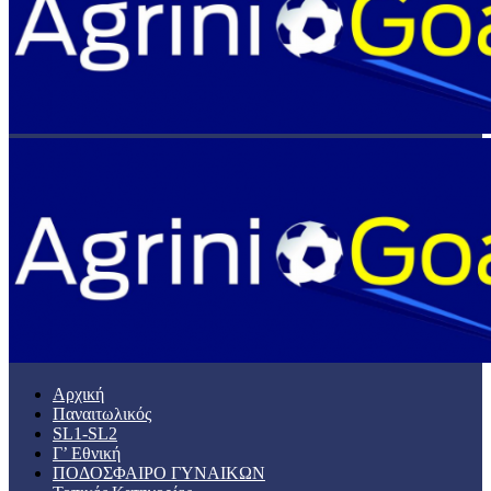
Αρχική
Παναιτωλικός
SL1-SL2
Γ’ Εθνική
ΠΟΔΟΣΦΑΙΡΟ ΓΥΝΑΙΚΩΝ