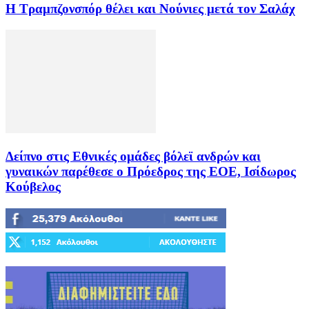
Η Τραμπζονσπόρ θέλει και Νούνιες μετά τον Σαλάχ
Δείπνο στις Εθνικές ομάδες βόλεϊ ανδρών και
γυναικών παρέθεσε ο Πρόεδρος της ΕΟΕ, Ισίδωρος
Κούβελος