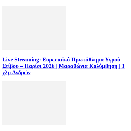
Live Streaming: Ευρωπαϊκό Πρωτάθλημα Υγρού
Στίβου – Παρίσι 2026 | Μαραθώνια Κολύμβηση | 3
χλμ Ανδρών