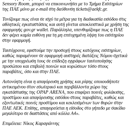
Sensory Room, μπορεί να επικοινωνήσει με το Τμήμα Εισιτηρίων
της ΠΑΕ μόνο με e-mail στη διεύθυνση tickets@aekfc.gr.
Τονίζουμε πως είναι σε ισχύ τα μέτρα για τη διαδικασία εισόδου στις
αθλητικές εγκαταστάσεις και αυτή γίνεται αποκλειστικά με χρήση της
εφαρμογής gov.gr wallet. Παράλληλα, υπενθυμίζουμε πως η ΠΑΕ
δεν φέρει καμία ευθύνη για τη μη επιτυχημένη λήψη του εισιτηρίου
στην εφαρμογή.
Ταυτόχρονα, εφιστούμε την προσοχή στους κατόχους εισιτηρίων,
καθώς παραμένουν σε εφαρμογή αυστηρές διατάξεις Νόμου σχετικά
με την υποχρέωση τους σε επίδειξη εγγράφων ταυτοποίησης
προσώπου και επιβολή ποινών και κυρώσεων τόσο στους
παραβάτες, όσο και στην ΠΑΕ.
Αυτονόητη είναι η απαγόρευση χρήσης και ρίψης οποιουδήποτε
αντικειμένου στον εσωτερικό και περιβάλλοντα χώρο της
εγκατάστασης της OPAP ARENA, που επιφέρει ποινές φυλάκισης,
προστίμου και απαγόρευσης εισόδου στους παραβάτες, καθώς και
εξοντωτικές ποινές προστίμου και κεκλεισμένων των θυρών στην
ΠΑΕ ΑΕΚ. Επίσης, απαγορεύεται η είσοδος στο γήπεδο με σακίδιο
μεγαλύτερο σε διαστάσεις από κόλλα Α4».
Επιμέλεια: Νίκος Καραγιάννης