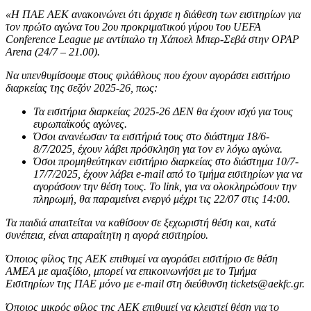
«Η ΠΑΕ ΑΕΚ ανακοινώνει ότι άρχισε η διάθεση των εισιτηρίων για
τον πρώτο αγώνα του 2ου προκριματικού γύρου του UEFA
Conference League με αντίπαλο τη Χάποελ Μπερ-Σεβά στην OPAP
Arena (24/7 – 21.00).
Να υπενθυμίσουμε στους φιλάθλους που έχουν αγοράσει εισιτήριο
διαρκείας της σεζόν 2025-26, πως:
Τα εισιτήρια διαρκείας 2025-26 ΔΕΝ θα έχουν ισχύ για τους
ευρωπαϊκούς αγώνες.
Όσοι ανανέωσαν τα εισιτήριά τους στο διάστημα 18/6-
8/7/2025, έχουν λάβει πρόσκληση για τον εν λόγω αγώνα.
Όσοι προμηθεύτηκαν εισιτήριο διαρκείας στο διάστημα 10/7-
17/7/2025, έχουν λάβει e-mail από το τμήμα εισιτηρίων για να
αγοράσουν την θέση τους. Το link, για να ολοκληρώσουν την
πληρωμή, θα παραμείνει ενεργό μέχρι τις 22/07 στις 14:00.
Τα παιδιά απαιτείται να καθίσουν σε ξεχωριστή θέση και, κατά
συνέπεια, είναι απαραίτητη η αγορά εισιτηρίου.
Όποιος φίλος της ΑΕΚ επιθυμεί να αγοράσει εισιτήριο σε θέση
ΑΜΕΑ με αμαξίδιο, μπορεί να επικοινωνήσει με το Τμήμα
Εισιτηρίων της ΠΑΕ μόνο με e-mail στη διεύθυνση tickets@aekfc.gr.
Όποιος μικρός φίλος της ΑΕΚ επιθυμεί να κλειστεί θέση για το