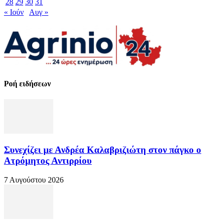
28
29
30
31
« Ιούν
Αυγ »
Ροή ειδήσεων
Συνεχίζει με Ανδρέα Καλαβριζιώτη στον πάγκο ο
Ατρόμητος Αντιρρίου
7 Αυγούστου 2026