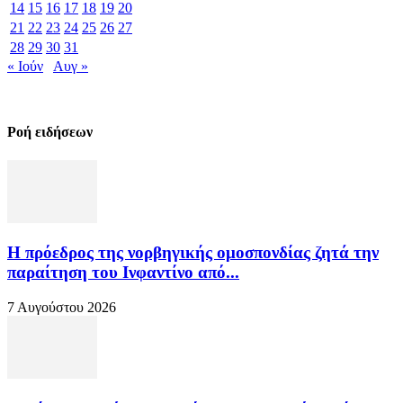
14
15
16
17
18
19
20
21
22
23
24
25
26
27
28
29
30
31
« Ιούν
Αυγ »
Ροή ειδήσεων
Η πρόεδρος της νορβηγικής ομοσπονδίας ζητά την
παραίτηση του Ινφαντίνο από...
7 Αυγούστου 2026