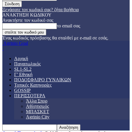
Ξεχάσατε τον κωδικό σας? ζήτα βοήθεια
ΑΝΑΚΤΗΣΗ ΚΩΔΙΚΟΥ
Ανακτήστε τον κωδικό σας
το email σας
Ένας κωδικός πρόσβασης θα σταλθεί με e-mail σε εσάς.
Agrinio Goal
Αρχική
Παναιτωλικός
SL1-SL2
Γ’ Εθνική
ΠΟΔΟΣΦΑΙΡΟ ΓΥΝΑΙΚΩΝ
Τοπικές Κατηγορίες
GOSSIP
ΠΕΡΙΣΣΟΤΕΡΑ
Άλλα Σπορ
Αθλητισμός
ΜΠΑΣΚΕΤ
Agrinio City