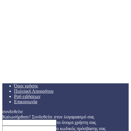
Όροι χρήσης
Πολιτική Απορρήτου
Ροή ειδήσεων
Επικοινωνία
συνδεθείτε
Καλωσήρθατε! Συνδεθείτε στον λογαριασμό σας
το όνομα χρήστη σας
ο κωδικός πρόσβασης σας