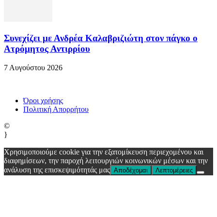
Συνεχίζει με Ανδρέα Καλαβριζιώτη στον πάγκο ο
Ατρόμητος Αντιρρίου
7 Αυγούστου 2026
Όροι χρήσης
Πολιτική Απορρήτου
©
}
Χρησιμοποιούμε cookie για την εξατομίκευση περιεχομένου και
διαφημίσεων, την παροχή λειτουργιών κοινωνικών μέσων και την
ανάλυση της επισκεψιμότητάς μας
Αποδέχομαι
Λεπτομέρειες