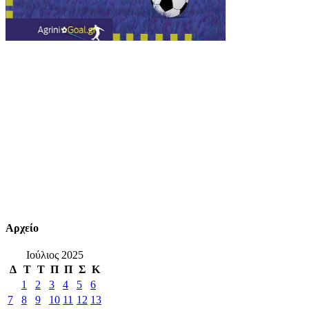
Αρχείο
Ιούλιος 2025
Δ
Τ
Τ
Π
Π
Σ
Κ
1
2
3
4
5
6
7
8
9
10
11
12
13