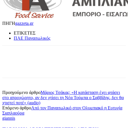
ΠΗΓΗ
gazzeta.gr
ΕΤΙΚΕΤΕΣ
ΠΑΕ Παναιτωλικός
Προηγούμενο άρθρο
Μάριος Τσάκας: «Η κατάσταση έχει φτάσει
στο απροχώρητο, αν δεν χτίσει τη Νέα Τούμπα ο Σαββίδης, δεν θα
χτιστεί ποτέ» (audio)
Επόμενο άρθρο
Από τον Παναιτωλικό στον Ολυμπιακό η Ευτυχία
Σιαπλαούρα
giannis