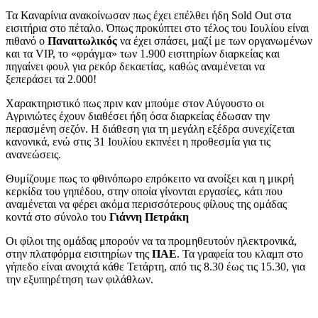
Τα Καναρίνια ανακοίνωσαν πως έχει επέλθει ήδη Sold Out στα
εισιτήρια στο πέταλο. Όπως προκύπτει στο τέλος του Ιουλίου είναι
πιθανό ο
Παναιτωλικός
να έχει σπάσει, μαζί με των οργανωμένων
και τα VIP, το «φράγμα» των 1.900 εισιτηρίων διαρκείας και
πηγαίνει φουλ για ρεκόρ δεκαετίας, καθώς αναμένεται να
ξεπεράσει τα 2.000!
Χαρακτηριστικό πως πριν καν μπούμε στον Αύγουστο οι
Αγρινιώτες έχουν διαθέσει ήδη όσα διαρκείας έδωσαν την
περασμένη σεζόν. Η διάθεση για τη μεγάλη εξέδρα συνεχίζεται
κανονικά, ενώ στις 31 Ιουλίου εκπνέει η προθεσμία για τις
ανανεώσεις.
Θυμίζουμε πως το φθινόπωρο επρόκειτο να ανοίξει και η μικρή
κερκίδα του γηπέδου, στην οποία γίνονται εργασίες, κάτι που
αναμένεται να φέρει ακόμα περισσότερους φίλους της ομάδας
κοντά στο σύνολο του
Γιάννη Πετράκη
Οι φίλοι της ομάδας μπορούν να τα προμηθευτούν ηλεκτρονικά,
στην πλατφόρμα εισιτηρίων της
ΠΑΕ
. Τα γραφεία του κλαμπ στο
γήπεδο είναι ανοιχτά κάθε Τετάρτη, από τις 8.30 έως τις 15.30, για
την εξυπηρέτηση των φιλάθλων.