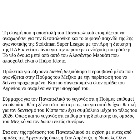
Τη στιγμή που η αποστολή του Παναιτωλικού ετοιμάζεται να
αναχωρήσει για την Θεσσαλονίκη και το αυριανό παιχνίδι της 2ης
αγωνιστικής της Stoiximan Super League με τον Άρη η διοίκηση
της ΠΑΕ κινείται πάντα για την περαιτέρω ενίσχυση του ρόστερ.
Το νέο όνομα μετά από αυτό του Αλεσάντρο Μερκάτι που
απασχολεί είναι ο Πιέρο Κίσπε.
Πρόκειται για 24χρονο διεθνή δεξιπόδαρο Περουβιανό μέσο που
αγωνίζεται στην Πούμας του Μεξικό με την περίπτωσή του να
δείχνει προχωρημένη. Και πιο συγκεκριμένα στην ομάδα του
Αγρινίου να αναμένουνε την υπογραφή του.
Σύμμαχος για τον Παναιτωλικό το γεγονός ότι η Πούμας επιθυμεί
να αδειάσει θέση ξένου στο ρόστερ της και για αυτό δείχνει θετική
για τον δανεισμό του Κίσπε που έχει συμβόλαιο μέχρι το τέλος του
2026. Όπως και το γεγονός ότι επιθυμία της διοίκησης της ομάδας
του Μεξικό να τον δώσει εκτός συνόρων.
Στα συν της πρότασης του Παναιτωλικού σε σχέση με αυτές από
ομάδες της Αργεντινής όπως η Σαν Λορέντζο, η Νιούελς Ολντ