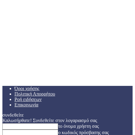
Όροι χρήσης
Πολιτική Απορρήτου
Ροή ειδήσεων
Επικοινωνία
συνδεθείτε
Καλωσήρθατε! Συνδεθείτε στον λογαριασμό σας
το όνομα χρήστη σας
ο κωδικός πρόσβασης σας