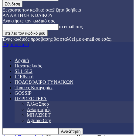
Ξεχάσατε τον κωδικό σας? ζήτα βοήθεια
ΑΝΑΚΤΗΣΗ ΚΩΔΙΚΟΥ
Ανακτήστε τον κωδικό σας
το email σας
Ένας κωδικός πρόσβασης θα σταλθεί με e-mail σε εσάς.
Agrinio Goal
Αρχική
Παναιτωλικός
SL1-SL2
Γ’ Εθνική
ΠΟΔΟΣΦΑΙΡΟ ΓΥΝΑΙΚΩΝ
Τοπικές Κατηγορίες
GOSSIP
ΠΕΡΙΣΣΟΤΕΡΑ
Άλλα Σπορ
Αθλητισμός
ΜΠΑΣΚΕΤ
Agrinio City