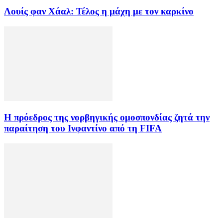
Λουίς φαν Χάαλ: Τέλος η μάχη με τον καρκίνο
Η πρόεδρος της νορβηγικής ομοσπονδίας ζητά την
παραίτηση του Ινφαντίνο από τη FIFA