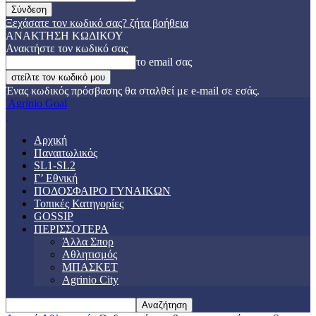
Ξεχάσατε τον κωδικό σας? ζήτα βοήθεια
ΑΝΑΚΤΗΣΗ ΚΩΔΙΚΟΥ
Ανακτήστε τον κωδικό σας
το email σας
Ένας κωδικός πρόσβασης θα σταλθεί με e-mail σε εσάς.
Agrinio Goal
Αρχική
Παναιτωλικός
SL1-SL2
Γ’ Εθνική
ΠΟΔΟΣΦΑΙΡΟ ΓΥΝΑΙΚΩΝ
Τοπικές Κατηγορίες
GOSSIP
ΠΕΡΙΣΣΟΤΕΡΑ
Άλλα Σπορ
Αθλητισμός
ΜΠΑΣΚΕΤ
Agrinio City