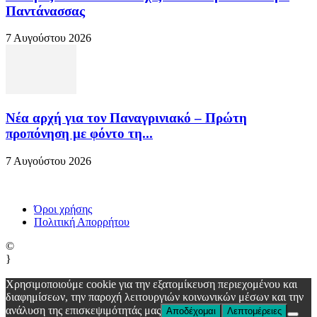
Παντάνασσας
7 Αυγούστου 2026
Νέα αρχή για τον Παναγρινιακό – Πρώτη
προπόνηση με φόντο τη...
7 Αυγούστου 2026
Όροι χρήσης
Πολιτική Απορρήτου
©
}
Χρησιμοποιούμε cookie για την εξατομίκευση περιεχομένου και
διαφημίσεων, την παροχή λειτουργιών κοινωνικών μέσων και την
ανάλυση της επισκεψιμότητάς μας
Αποδέχομαι
Λεπτομέρειες