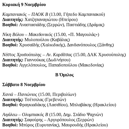
Κυριακή 9 Νοεμβρίου
Καμπανιακός – ΠΑΟΚ Β
(13.00, Γήπεδο Καμπανιακού)
Διαιτητής:
Χατζηπαναγιώτου (Ηπείρου)
Βοηθοί:
Αναστασιάδης (Σερρών), Παστιάδης (Δράμας)
Νίκη Βόλου – Μακεδονικός
(15.00, «Π. Μαγουλάς»)
Διαιτητής:
Μυλοπούλου (Καβάλας)
Βοηθοί:
Χρυσαϊδής (Χαλκιδικής), Δανδανόπουλος (Ξάνθης)
Νέστος Χρυσούπολης – Αν. Καρδίτσας
(15.00, ΔΑΚ Χρυσούπολης)
Διαιτητής:
Γιαννούκας (Δωδ/νήσου)
Βοηθοί:
Αγγελόπουλος, Παπαδοπούλου (Μακεδονίας)
Β Όμιλος
Σάββατο 8 Νοεμβρίου
Χανιά – Πανιώνιος
(15.00, Περιβολίων)
Διαιτητής:
Τσέτσιλας (Γρεβενών)
Βοηθοί:
Φραγκιαδάκης (Λασιθίου), Μπλαβάκης (Ηρακλείου)
Αιγάλεω – Ολυμπιακός Β
(15.00, Δημ. Στάδιο Ψαχνών)
Διαιτητής:
Σαφούρης – Αργυρόπουλος (Σερρών)
Βοηθοί:
Μπύρος (Ευρυτανίας), Μαυρουδής (Ηρακλείου)