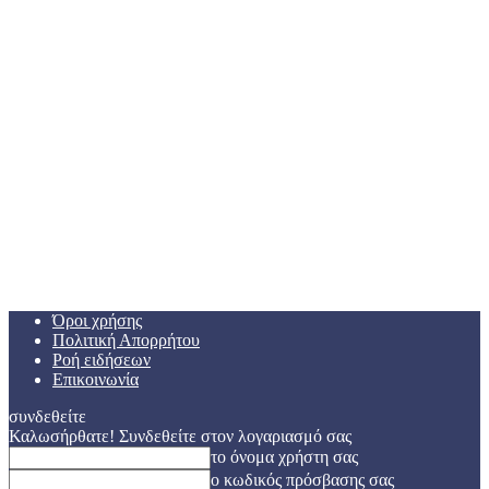
Όροι χρήσης
Πολιτική Απορρήτου
Ροή ειδήσεων
Επικοινωνία
συνδεθείτε
Καλωσήρθατε! Συνδεθείτε στον λογαριασμό σας
το όνομα χρήστη σας
ο κωδικός πρόσβασης σας