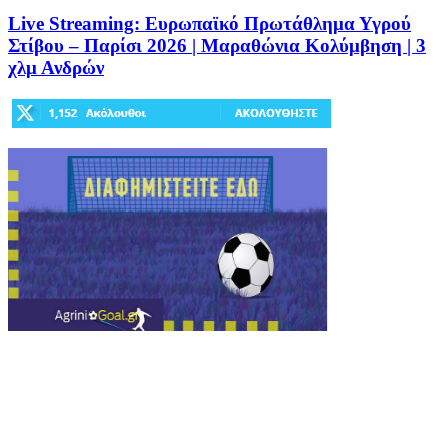
Live Streaming: Ευρωπαϊκό Πρωτάθλημα Υγρού
Στίβου – Παρίσι 2026 | Μαραθώνια Κολύμβηση | 3
χλμ Ανδρών