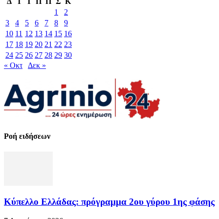
Δ
Τ
Τ
Π
Π
Σ
Κ
1
2
3
4
5
6
7
8
9
10
11
12
13
14
15
16
17
18
19
20
21
22
23
24
25
26
27
28
29
30
« Οκτ
Δεκ »
Ροή ειδήσεων
Κύπελλο Ελλάδας: πρόγραμμα 2ου γύρου 1ης φάσης