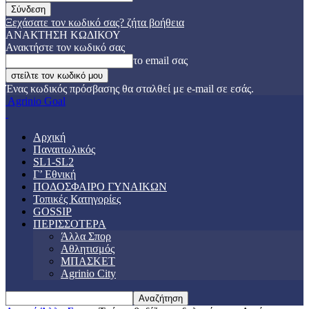
Ξεχάσατε τον κωδικό σας? ζήτα βοήθεια
ΑΝΑΚΤΗΣΗ ΚΩΔΙΚΟΥ
Ανακτήστε τον κωδικό σας
το email σας
Ένας κωδικός πρόσβασης θα σταλθεί με e-mail σε εσάς.
Agrinio Goal
Αρχική
Παναιτωλικός
SL1-SL2
Γ’ Εθνική
ΠΟΔΟΣΦΑΙΡΟ ΓΥΝΑΙΚΩΝ
Τοπικές Κατηγορίες
GOSSIP
ΠΕΡΙΣΣΟΤΕΡΑ
Άλλα Σπορ
Αθλητισμός
ΜΠΑΣΚΕΤ
Agrinio City