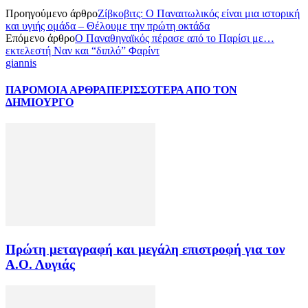
Προηγούμενο άρθρο
Ζίβκοβιτς: Ο Παναιτωλικός είναι μια ιστορική
και υγιής ομάδα – Θέλουμε την πρώτη οκτάδα
Επόμενο άρθρο
Ο Παναθηναϊκός πέρασε από το Παρίσι με…
εκτελεστή Ναν και “διπλό” Φαρίντ
giannis
ΠΑΡΟΜΟΙΑ ΑΡΘΡΑ
ΠΕΡΙΣΣΟΤΕΡΑ ΑΠΟ ΤΟΝ
ΔΗΜΙΟΥΡΓΟ
Πρώτη μεταγραφή και μεγάλη επιστροφή για τον
Α.Ο. Λυγιάς