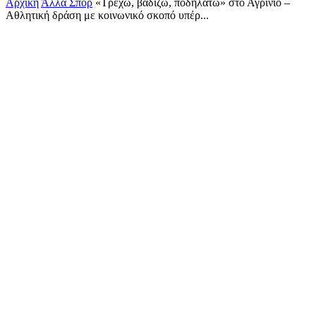
Αρχική
Άλλα Σπορ
«Τρέχω, βαδίζω, ποδηλατώ» στο Αγρίνιο –
Αθλητική δράση με κοινωνικό σκοπό υπέρ...