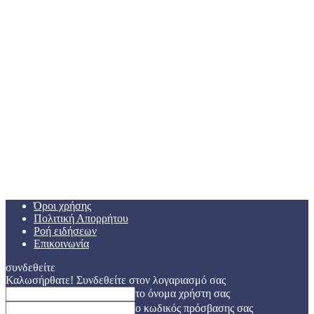
Όροι χρήσης
Πολιτική Απορρήτου
Ροή ειδήσεων
Επικοινωνία
συνδεθείτε
Καλωσήρθατε! Συνδεθείτε στον λογαριασμό σας
το όνομα χρήστη σας
ο κωδικός πρόσβασης σας