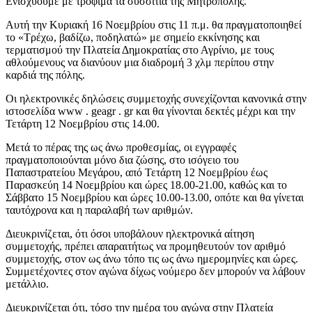
Ενισχύουμε με τρόφιμα τα συσσίτια της Μητρόπολης.
Αυτή την Κυριακή 16 Νοεμβρίου στις 11 π.μ. θα πραγματοποιηθεί
το «Τρέχω, βαδίζω, ποδηλατώ» με σημείο εκκίνησης και
τερματισμού την Πλατεία Δημοκρατίας στο Αγρίνιο, με τους
αθλούμενους να διανύουν μια διαδρομή 3 χλμ περίπου στην
καρδιά της πόλης.
Οι ηλεκτρονικές δηλώσεις συμμετοχής συνεχίζονται κανονικά στην
ιστοσελίδα www . geagr . gr και θα γίνονται δεκτές μέχρι και την
Τετάρτη 12 Νοεμβρίου στις 14.00.
Μετά το πέρας της ως άνω προθεσμίας, οι εγγραφές
πραγματοποιούνται μόνο δια ζώσης, στο ισόγειο του
Παπαστρατείου Μεγάρου, από Τετάρτη 12 Νοεμβρίου έως
Παρασκεύη 14 Νοεμβρίου και ώρες 18.00-21.00, καθώς και το
Σάββατο 15 Νοεμβρίου και ώρες 10.00-13.00, οπότε και θα γίνεται
ταυτόχρονα και η παραλαβή των αριθμών.
Διευκρινίζεται, ότι όσοι υποβάλουν ηλεκτρονικά αίτηση
συμμετοχής, πρέπει απαραιτήτως να προμηθευτούν τον αριθμό
συμμετοχής, στον ως άνω τόπο τις ως άνω ημερομηνίες και ώρες.
Συμμετέχοντες στον αγώνα δίχως νούμερο δεν μπορούν να λάβουν
μετάλλιο.
Διευκρινίζεται ότι, τόσο την ημέρα του αγώνα στην Πλατεία