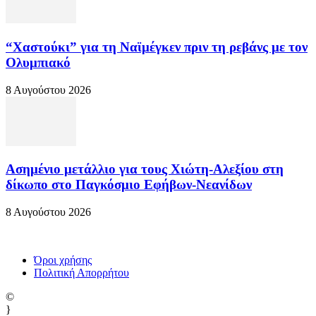
“Χαστούκι” για τη Ναϊμέγκεν πριν τη ρεβάνς με τον
Ολυμπιακό
8 Αυγούστου 2026
Ασημένιο μετάλλιο για τους Χιώτη-Αλεξίου στη
δίκωπο στο Παγκόσμιο Εφήβων-Νεανίδων
8 Αυγούστου 2026
Όροι χρήσης
Πολιτική Απορρήτου
©
}