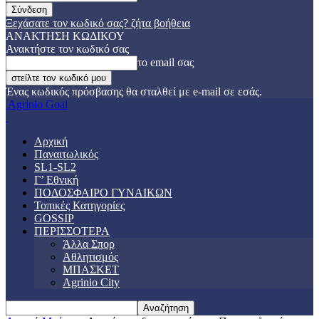
Ξεχάσατε τον κωδικό σας? ζήτα βοήθεια
ΑΝΑΚΤΗΣΗ ΚΩΔΙΚΟΥ
Ανακτήστε τον κωδικό σας
το email σας
Ένας κωδικός πρόσβασης θα σταλθεί με e-mail σε εσάς.
Agrinio Goal
Αρχική
Παναιτωλικός
SL1-SL2
Γ’ Εθνική
ΠΟΔΟΣΦΑΙΡΟ ΓΥΝΑΙΚΩΝ
Τοπικές Κατηγορίες
GOSSIP
ΠΕΡΙΣΣΟΤΕΡΑ
Άλλα Σπορ
Αθλητισμός
ΜΠΑΣΚΕΤ
Agrinio City