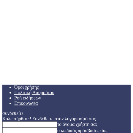
Όροι χρήσης
Πολιτική Απορρήτου
Ροή ειδήσεων
Επικοινωνία
συνδεθείτε
Καλωσήρθατε! Συνδεθείτε στον λογαριασμό σας
το όνομα χρήστη σας
ο κωδικός πρόσβασης σας