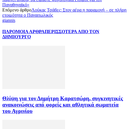
Παναθηναϊκό»
Επόμενο άρθρο
Λούκας Τσάβες: Στον αέρα η παραμονή – σε πλήρη
ετοιμότητα ο Παναιτωλικός
giannis
ΠΑΡΟΜΟΙΑ ΑΡΘΡΑ
ΠΕΡΙΣΣΟΤΕΡΑ ΑΠΟ ΤΟΝ
ΔΗΜΙΟΥΡΓΟ
Θλίψη για τον Δημήτρη Καρατσώρη, συγκινητικές
ανακοινώσεις από φορείς και αθλητικά σωματεία
του Αγρινίου