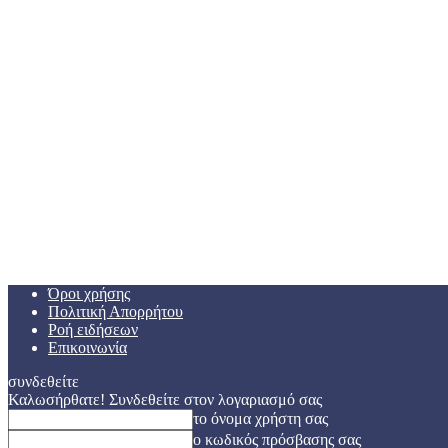
Όροι χρήσης
Πολιτική Απορρήτου
Ροή ειδήσεων
Επικοινωνία
συνδεθείτε
Καλωσήρθατε! Συνδεθείτε στον λογαριασμό σας
το όνομα χρήστη σας
ο κωδικός πρόσβασης σας