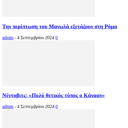
Την περίπτωση του Μανωλά εξετάζουν στη Ρόμα
admin
-
4 Σεπτεμβρίου 2024
0
Νέντοβιτς: «Πολύ θετικός τύπος ο Κάνααν»
admin
-
4 Σεπτεμβρίου 2024
0