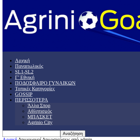
Αρχική
Παναιτωλικός
SL1-SL2
Γ’ Εθνική
ΠΟΔΟΣΦΑΙΡΟ ΓΥΝΑΙΚΩΝ
Τοπικές Κατηγορίες
GOSSIP
ΠΕΡΙΣΣΟΤΕΡΑ
Άλλα Σπορ
Αθλητισμός
ΜΠΑΣΚΕΤ
Agrinio City
Αρχική
Δημιουργοί
Δημοσιεύσεις από admin