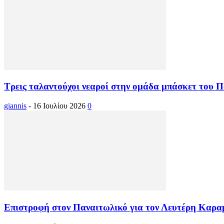
Τρεις ταλαντούχοι νεαροί στην ομάδα μπάσκετ του 
giannis
-
16 Ιουλίου 2026
0
Επιστροφή στον Παναιτωλικό για τον Λευτέρη Καρα