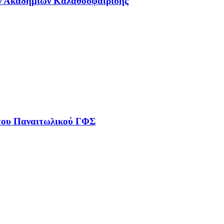
ων Ακαδημιών Καλαθοσφαίρισης
 του Παναιτωλικού ΓΦΣ