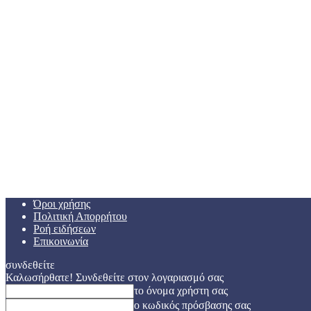
Όροι χρήσης
Πολιτική Απορρήτου
Ροή ειδήσεων
Επικοινωνία
συνδεθείτε
Καλωσήρθατε! Συνδεθείτε στον λογαριασμό σας
το όνομα χρήστη σας
ο κωδικός πρόσβασης σας