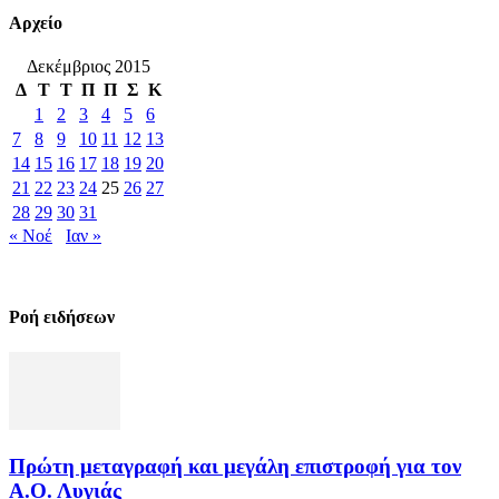
Αρχείο
Δεκέμβριος 2015
Δ
Τ
Τ
Π
Π
Σ
Κ
1
2
3
4
5
6
7
8
9
10
11
12
13
14
15
16
17
18
19
20
21
22
23
24
25
26
27
28
29
30
31
« Νοέ
Ιαν »
Ροή ειδήσεων
Πρώτη μεταγραφή και μεγάλη επιστροφή για τον
Α.Ο. Λυγιάς