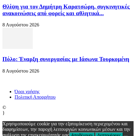
Θλίψη για τον Δημήτρη Καρατσώρη, συγκινητικές
ανακοινώσεις από φορείς και αθλητικά...
8 Αυγούστου 2026
Πόλο: Έναρξη συνεργασίας με Ιάσωνα Τουρκομένη
8 Αυγούστου 2026
Όροι χρήσης
Πολιτική Απορρήτου
©
}
Χρησιμοποιούμε cookie για την εξατομίκευση περιεχομένου και
διαφημίσεων, την παροχή λειτουργιών κοινωνικών μέσων και την
ανάλυση της επισκεψιμότητάς μας
Αποδέχομαι
Λεπτομέρειες