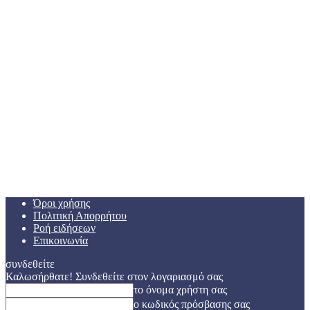
Όροι χρήσης
Πολιτική Απορρήτου
Ροή ειδήσεων
Επικοινωνία
συνδεθείτε
Καλωσήρθατε! Συνδεθείτε στον λογαριασμό σας
το όνομα χρήστη σας
ο κωδικός πρόσβασης σας