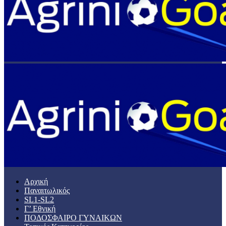
Αρχική
Παναιτωλικός
SL1-SL2
Γ’ Εθνική
ΠΟΔΟΣΦΑΙΡΟ ΓΥΝΑΙΚΩΝ