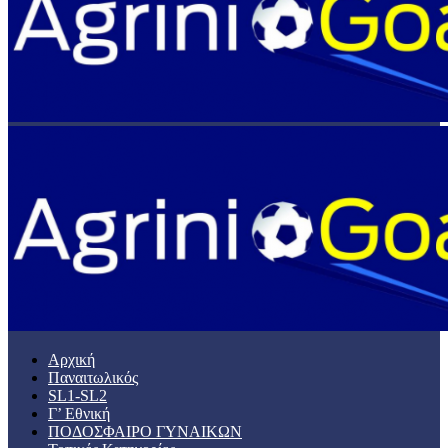
Αρχική
Παναιτωλικός
SL1-SL2
Γ’ Εθνική
ΠΟΔΟΣΦΑΙΡΟ ΓΥΝΑΙΚΩΝ