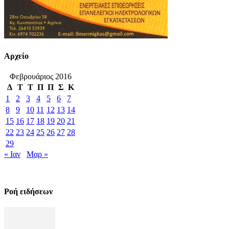
Αρχείο
Φεβρουάριος 2016
Δ
Τ
Τ
Π
Π
Σ
Κ
1
2
3
4
5
6
7
8
9
10
11
12
13
14
15
16
17
18
19
20
21
22
23
24
25
26
27
28
29
« Ιαν
Μαρ »
Ροή ειδήσεων