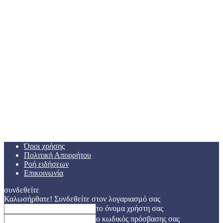
Όροι χρήσης
Πολιτική Απορρήτου
Ροή ειδήσεων
Επικοινωνία
συνδεθείτε
Καλωσήρθατε! Συνδεθείτε στον λογαριασμό σας
το όνομα χρήστη σας
ο κωδικός πρόσβασης σας