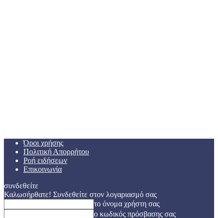
Όροι χρήσης
Πολιτική Απορρήτου
Ροή ειδήσεων
Επικοινωνία
συνδεθείτε
Καλωσήρθατε! Συνδεθείτε στον λογαριασμό σας
το όνομα χρήστη σας
ο κωδικός πρόσβασης σας