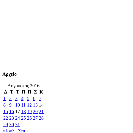
Αρχείο
Αύγουστος 2016
Δ
Τ
Τ
Π
Π
Σ
Κ
1
2
3
4
5
6
7
8
9
10
11
12
13
14
15
16
17
18
19
20
21
22
23
24
25
26
27
28
29
30
31
« Ιούλ
Σεπ »