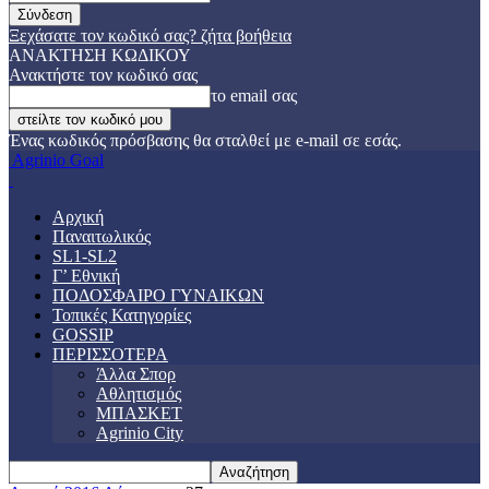
Ξεχάσατε τον κωδικό σας? ζήτα βοήθεια
ΑΝΑΚΤΗΣΗ ΚΩΔΙΚΟΥ
Ανακτήστε τον κωδικό σας
το email σας
Ένας κωδικός πρόσβασης θα σταλθεί με e-mail σε εσάς.
Agrinio Goal
Αρχική
Παναιτωλικός
SL1-SL2
Γ’ Εθνική
ΠΟΔΟΣΦΑΙΡΟ ΓΥΝΑΙΚΩΝ
Τοπικές Κατηγορίες
GOSSIP
ΠΕΡΙΣΣΟΤΕΡΑ
Άλλα Σπορ
Αθλητισμός
ΜΠΑΣΚΕΤ
Agrinio City