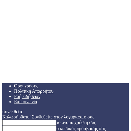
Όροι χρήσης
Πολιτική Απορρήτου
Ροή ειδήσεων
Επικοινωνία
συνδεθείτε
Καλωσήρθατε! Συνδεθείτε στον λογαριασμό σας
το όνομα χρήστη σας
ο κωδικός πρόσβασης σας