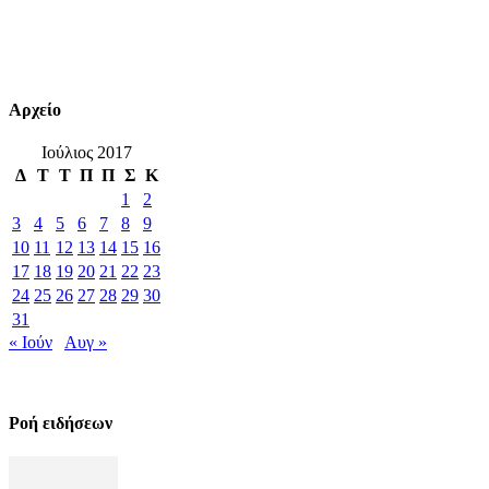
Αρχείο
Ιούλιος 2017
Δ
Τ
Τ
Π
Π
Σ
Κ
1
2
3
4
5
6
7
8
9
10
11
12
13
14
15
16
17
18
19
20
21
22
23
24
25
26
27
28
29
30
31
« Ιούν
Αυγ »
Ροή ειδήσεων