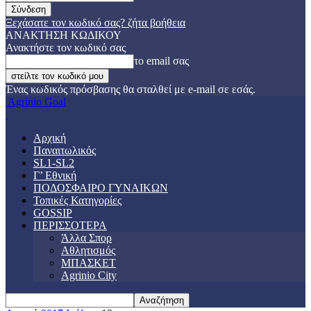
Ξεχάσατε τον κωδικό σας? ζήτα βοήθεια
ΑΝΑΚΤΗΣΗ ΚΩΔΙΚΟΥ
Ανακτήστε τον κωδικό σας
το email σας
Ένας κωδικός πρόσβασης θα σταλθεί με e-mail σε εσάς.
Agrinio Goal
Αρχική
Παναιτωλικός
SL1-SL2
Γ’ Εθνική
ΠΟΔΟΣΦΑΙΡΟ ΓΥΝΑΙΚΩΝ
Τοπικές Κατηγορίες
GOSSIP
ΠΕΡΙΣΣΟΤΕΡΑ
Άλλα Σπορ
Αθλητισμός
ΜΠΑΣΚΕΤ
Agrinio City