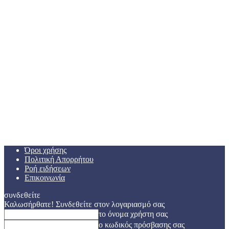
Όροι χρήσης
Πολιτική Απορρήτου
Ροή ειδήσεων
Επικοινωνία
συνδεθείτε
Καλωσήρθατε! Συνδεθείτε στον λογαριασμό σας
το όνομα χρήστη σας
ο κωδικός πρόσβασης σας