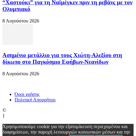
“Χαστούκι” για τη Ναϊμέγκεν πριν τη ρεβάνς με τον
Ολυμπιακό
8 Αυγούστου 2026
Ασημένιο μετάλλιο για τους Χιώτη-Αλεξίου στη
δίκωπο στο Παγκόσμιο Εφήβων-Νεανίδων
8 Αυγούστου 2026
Όροι χρήσης
Πολιτική Απορρήτου
©
}
Χρησιμοποιούμε cookie για την εξατομίκευση περιεχομένου και
διαφημίσεων, την παροχή λειτουργιών κοινωνικών μέσων και την