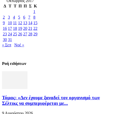
Οκτώβριος 2017
Δ
Τ
Τ
Π
Π
Σ
Κ
1
2
3
4
5
6
7
8
9
10
11
12
13
14
15
16
17
18
19
20
21
22
23
24
25
26
27
28
29
30
31
« Σεπ
Νοέ »
Ροή ειδήσεων
Τόμας: «Δεν έχουμε ξαναδεί τον οργανισμό των
Σέλτικς να συμπεριφέρεται με...
9 Αυγούστου 2026