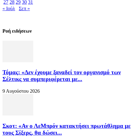
27
28
29
30
31
« Ιούλ
Σεπ »
Ροή ειδήσεων
Τόμας: «Δεν έχουμε ξαναδεί τον οργανισμό των
Σέλτικς να συμπεριφέρεται με...
9 Αυγούστου 2026
Σκοτ: «Αν ο ΛεΜπρόν κατακτήσει πρωτάθλημα με
τους Σίξερς, θα δώσει...