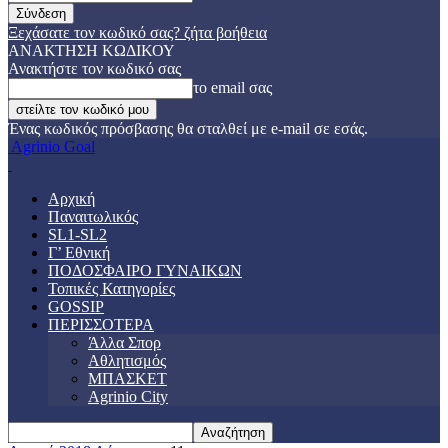
Ξεχάσατε τον κωδικό σας? ζήτα βοήθεια
ΑΝΑΚΤΗΣΗ ΚΩΔΙΚΟΥ
Ανακτήστε τον κωδικό σας
το email σας
Ένας κωδικός πρόσβασης θα σταλθεί με e-mail σε εσάς.
Agrinio Goal
Αρχική
Παναιτωλικός
SL1-SL2
Γ’ Εθνική
ΠΟΔΟΣΦΑΙΡΟ ΓΥΝΑΙΚΩΝ
Τοπικές Κατηγορίες
GOSSIP
ΠΕΡΙΣΣΟΤΕΡΑ
Άλλα Σπορ
Αθλητισμός
ΜΠΑΣΚΕΤ
Agrinio City