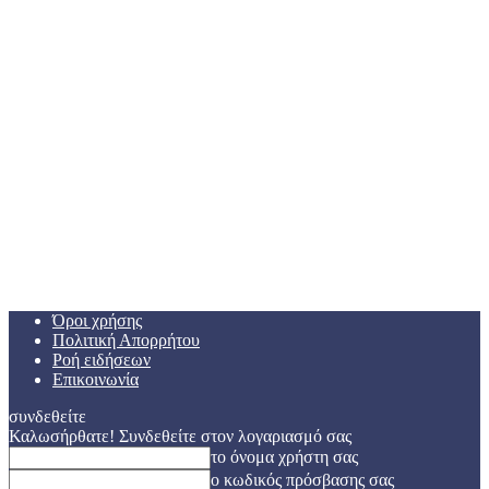
Όροι χρήσης
Πολιτική Απορρήτου
Ροή ειδήσεων
Επικοινωνία
συνδεθείτε
Καλωσήρθατε! Συνδεθείτε στον λογαριασμό σας
το όνομα χρήστη σας
ο κωδικός πρόσβασης σας