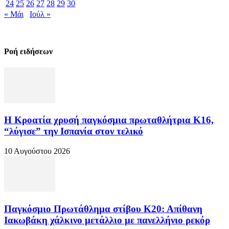
24
25
26
27
28
29
30
« Μάι
Ιούλ »
Ροή ειδήσεων
Η Κροατία χρυσή παγκόσμια πρωταθλήτρια Κ16,
“λύγισε” την Ισπανία στον τελικό
10 Αυγούστου 2026
Παγκόσμιο Πρωτάθλημα στίβου Κ20: Απίθανη
Ιακωβάκη χάλκινο μετάλλιο με πανελλήνιο ρεκόρ