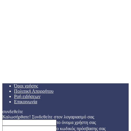
Όροι χρήσης
Πολιτική Απορρήτου
Ροή ειδήσεων
Επικοινωνία
συνδεθείτε
Καλωσήρθατε! Συνδεθείτε στον λογαριασμό σας
το όνομα χρήστη σας
ο κωδικός πρόσβασης σας