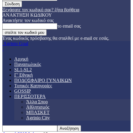
Ξεχάσατε τον κωδικό σας? ζήτα βοήθεια
ΑΝΑΚΤΗΣΗ ΚΩΔΙΚΟΥ
Ανακτήστε τον κωδικό σας
το email σας
Ένας κωδικός πρόσβασης θα σταλθεί με e-mail σε εσάς.
Agrinio Goal
Αρχική
Παναιτωλικός
SL1-SL2
Γ’ Εθνική
ΠΟΔΟΣΦΑΙΡΟ ΓΥΝΑΙΚΩΝ
Τοπικές Κατηγορίες
GOSSIP
ΠΕΡΙΣΣΟΤΕΡΑ
Άλλα Σπορ
Αθλητισμός
ΜΠΑΣΚΕΤ
Agrinio City