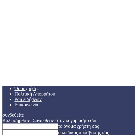
Όροι χρήσης
Πολιτική Απορρήτου
Ροή ειδήσεων
Επικοινωνία
συνδεθείτε
Καλωσήρθατε! Συνδεθείτε στον λογαριασμό σας
το όνομα χρήστη σας
ο κωδικός πρόσβασης σας