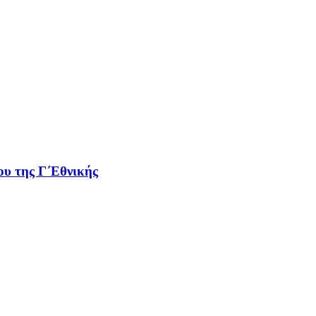
λου της Γ΄Εθνικής