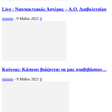
Live : Ναυπακτιακός Αστέρας – Α.Ο. Διαβολιτσίου
giannis
-
9 Μαΐου 2021
0
Κούγιας: Κάποιοι βιάζονται να μας υποβιβάσουν…
giannis
-
9 Μαΐου 2021
0