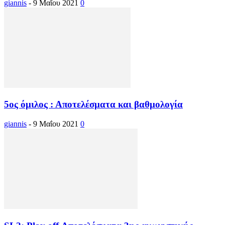
giannis
-
9 Μαΐου 2021
0
5ος όμιλος : Αποτελέσματα και βαθμολογία
giannis
-
9 Μαΐου 2021
0