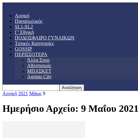
Αρχική
Παναιτωλικός
SL1-SL2
Γ’ Εθνική
ΠΟΔΟΣΦΑΙΡΟ ΓΥΝΑΙΚΩΝ
Τοπικές Κατηγορίες
GOSSIP
ΠΕΡΙΣΣΟΤΕΡΑ
Άλλα Σπορ
Αθλητισμός
ΜΠΑΣΚΕΤ
Agrinio City
Αρχική
2021
Μάιος
9
Ημερήσιο Αρχείο: 9 Μαΐου 202