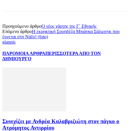
Προηγούμενο άρθρο
Ο νέος χάρτης της Γ΄ Εθνικής
Επόμενο άρθρο
Η εκρηκτική Σουηδέζα Μπιάνκα Σάλμινγκ που
έρχεται στη Νάξο! (foto)
giannis
ΠΑΡΟΜΟΙΑ ΑΡΘΡΑ
ΠΕΡΙΣΣΟΤΕΡΑ ΑΠΟ ΤΟΝ
ΔΗΜΙΟΥΡΓΟ
Συνεχίζει με Ανδρέα Καλαβριζιώτη στον πάγκο ο
Ατρόμητος Αντιρρίου