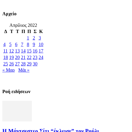
Αρχείο
Απρίλιος 2022
Δ
Τ
Τ
Π
Π
Σ
Κ
1
2
3
4
5
6
7
8
9
10
11
12
13
14
15
16
17
18
19
20
21
22
23
24
25
26
27
28
29
30
« Μαρ
Μάι »
Ροή ειδήσεων
Η Μάντσεστερ Σίτι “έκλεισε” τον Ρούλι