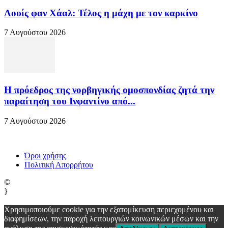
Λουίς φαν Χάαλ: Τέλος η μάχη με τον καρκίνο
7 Αυγούστου 2026
Η πρόεδρος της νορβηγικής ομοσπονδίας ζητά την
παραίτηση του Ινφαντίνο από...
7 Αυγούστου 2026
Όροι χρήσης
Πολιτική Απορρήτου
©
}
Χρησιμοποιούμε cookie για την εξατομίκευση περιεχομένου και
διαφημίσεων, την παροχή λειτουργιών κοινωνικών μέσων και την