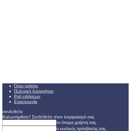
Όροι χρήσης
Πολιτική Απορρήτου
Ροή ειδήσεων
Επικοινωνία
συνδεθείτε
Καλωσήρθατε! Συνδεθείτε στον λογαριασμό σας
το όνομα χρήστη σας
ο κωδικός πρόσβασης σας