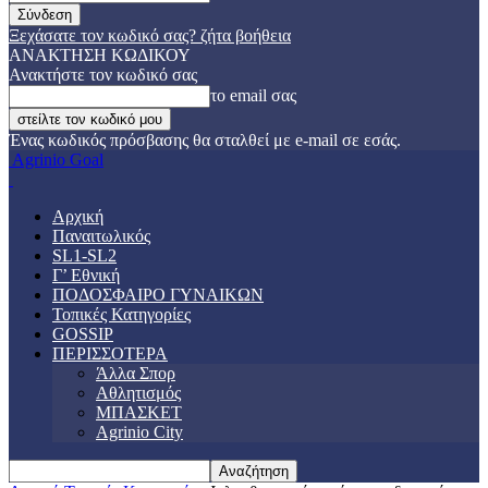
Ξεχάσατε τον κωδικό σας? ζήτα βοήθεια
ΑΝΑΚΤΗΣΗ ΚΩΔΙΚΟΥ
Ανακτήστε τον κωδικό σας
το email σας
Ένας κωδικός πρόσβασης θα σταλθεί με e-mail σε εσάς.
Agrinio Goal
Αρχική
Παναιτωλικός
SL1-SL2
Γ’ Εθνική
ΠΟΔΟΣΦΑΙΡΟ ΓΥΝΑΙΚΩΝ
Τοπικές Κατηγορίες
GOSSIP
ΠΕΡΙΣΣΟΤΕΡΑ
Άλλα Σπορ
Αθλητισμός
ΜΠΑΣΚΕΤ
Agrinio City