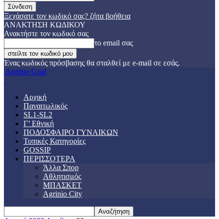
Ξεχάσατε τον κωδικό σας? ζήτα βοήθεια
ΑΝΑΚΤΗΣΗ ΚΩΔΙΚΟΥ
Ανακτήστε τον κωδικό σας
το email σας
Ένας κωδικός πρόσβασης θα σταλθεί με e-mail σε εσάς.
Agrinio Goal
Αρχική
Παναιτωλικός
SL1-SL2
Γ’ Εθνική
ΠΟΔΟΣΦΑΙΡΟ ΓΥΝΑΙΚΩΝ
Τοπικές Κατηγορίες
GOSSIP
ΠΕΡΙΣΣΟΤΕΡΑ
Άλλα Σπορ
Αθλητισμός
ΜΠΑΣΚΕΤ
Agrinio City