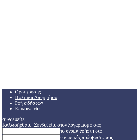
Όροι χρήσης
Πολιτική Απορρήτου
Ροή ειδήσεων
Επικοινωνία
συνδεθείτε
Καλωσήρθατε! Συνδεθείτε στον λογαριασμό σας
το όνομα χρήστη σας
ο κωδικός πρόσβασης σας