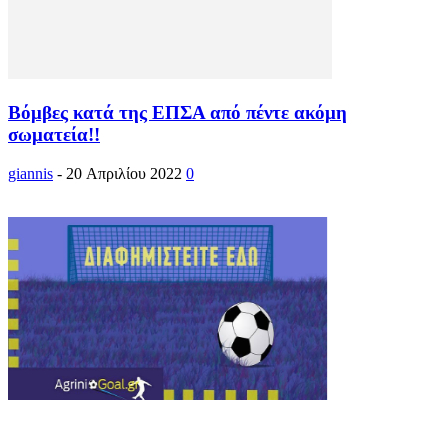
Βόμβες κατά της ΕΠΣΑ από πέντε ακόμη
σωματεία!!
giannis
-
20 Απριλίου 2022
0