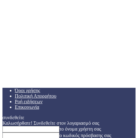
Όροι χρήσης
Πολιτική Απορρήτου
Ροή ειδήσεων
Επικοινωνία
συνδεθείτε
Καλωσήρθατε! Συνδεθείτε στον λογαριασμό σας
το όνομα χρήστη σας
ο κωδικός πρόσβασης σας