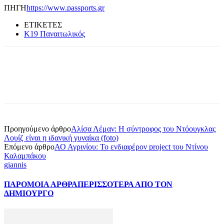
ΠΗΓΗ
https://www.passports.gr
ΕΤΙΚΕΤΕΣ
Κ19 Παναιτωλικός
Προηγούμενο άρθρο
Αλίσα Λέμαν: Η σύντροφος του Ντόουγκλας
Λουίζ είναι η ιδανική γυναίκα (foto)
Επόμενο άρθρο
ΑΟ Αγρινίου: Το ενδιαφέρον project του Ντίνου
Καλαμπάκου
giannis
ΠΑΡΟΜΟΙΑ ΑΡΘΡΑ
ΠΕΡΙΣΣΟΤΕΡΑ ΑΠΟ ΤΟΝ
ΔΗΜΙΟΥΡΓΟ