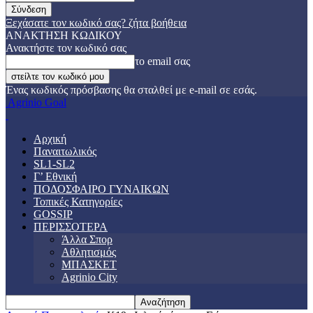
Ξεχάσατε τον κωδικό σας? ζήτα βοήθεια
ΑΝΑΚΤΗΣΗ ΚΩΔΙΚΟΥ
Ανακτήστε τον κωδικό σας
το email σας
Ένας κωδικός πρόσβασης θα σταλθεί με e-mail σε εσάς.
Agrinio Goal
Αρχική
Παναιτωλικός
SL1-SL2
Γ’ Εθνική
ΠΟΔΟΣΦΑΙΡΟ ΓΥΝΑΙΚΩΝ
Τοπικές Κατηγορίες
GOSSIP
ΠΕΡΙΣΣΟΤΕΡΑ
Άλλα Σπορ
Αθλητισμός
ΜΠΑΣΚΕΤ
Agrinio City