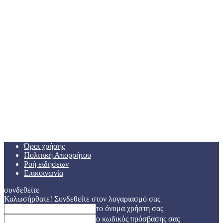
Όροι χρήσης
Πολιτική Απορρήτου
Ροή ειδήσεων
Επικοινωνία
συνδεθείτε
Καλωσήρθατε! Συνδεθείτε στον λογαριασμό σας
το όνομα χρήστη σας
ο κωδικός πρόσβασης σας