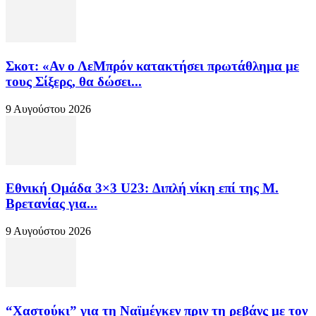
Σκοτ: «Αν ο ΛεΜπρόν κατακτήσει πρωτάθλημα με
τους Σίξερς, θα δώσει...
9 Αυγούστου 2026
Εθνική Ομάδα 3×3 U23: Διπλή νίκη επί της Μ.
Βρετανίας για...
9 Αυγούστου 2026
“Χαστούκι” για τη Ναϊμέγκεν πριν τη ρεβάνς με τον