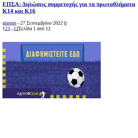
ΕΠΣΑ: Δηλώσεις συμμετοχής για τα πρωταθλήματα
Κ14 και Κ16
giannis
-
27 Σεπτεμβρίου 2022
0
1
2
3
...
12
Σελίδα 1 από 12