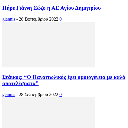
Πήρε Γιάννη Σώζο η ΑΕ Αγίου Δημητρίου
giannis
-
28 Σεπτεμβρίου 2022
0
Στάικος: “Ο Παναιτωλικός έχει ομοιογένεια με καλά
αποτελέσματα”
giannis
-
28 Σεπτεμβρίου 2022
0