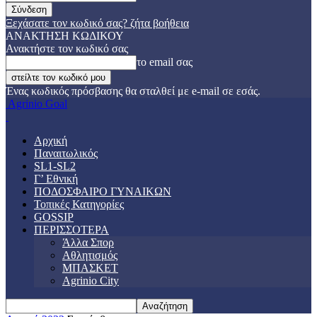
Ξεχάσατε τον κωδικό σας? ζήτα βοήθεια
ΑΝΑΚΤΗΣΗ ΚΩΔΙΚΟΥ
Ανακτήστε τον κωδικό σας
το email σας
Ένας κωδικός πρόσβασης θα σταλθεί με e-mail σε εσάς.
Agrinio Goal
Αρχική
Παναιτωλικός
SL1-SL2
Γ’ Εθνική
ΠΟΔΟΣΦΑΙΡΟ ΓΥΝΑΙΚΩΝ
Τοπικές Κατηγορίες
GOSSIP
ΠΕΡΙΣΣΟΤΕΡΑ
Άλλα Σπορ
Αθλητισμός
ΜΠΑΣΚΕΤ
Agrinio City