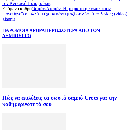
τον Κεραυνό Ποταμούλας
Επόμενο άρθρο
Οσμάν-Αταμάν: Η μοίρα τους ένωσε στον
Παναθηναϊκό, αλλά τι έχουν κάνει μαζί σε δύο EuroBasket; (video)
giannis
ΠΑΡΟΜΟΙΑ ΑΡΘΡΑ
ΠΕΡΙΣΣΟΤΕΡΑ ΑΠΟ ΤΟΝ
ΔΗΜΙΟΥΡΓΟ
Πώς να επιλέξεις τα σωστά σαμπό Crocs για την
καθημερινότητά σου