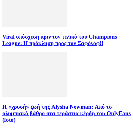
Viral υπόσχεση πριν τον τελικό του Champions
League: Η πρόκληση προς τον Σαφόνοφ!!
Η «χρυσή» ζωή της Alysha Newman: Από το
ολυμπιακό βάθρο στα τεράστια κέρδη του OnlyFans
(foto)