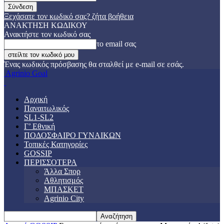
Ξεχάσατε τον κωδικό σας? ζήτα βοήθεια
ΑΝΑΚΤΗΣΗ ΚΩΔΙΚΟΥ
Ανακτήστε τον κωδικό σας
το email σας
Ένας κωδικός πρόσβασης θα σταλθεί με e-mail σε εσάς.
Agrinio Goal
Αρχική
Παναιτωλικός
SL1-SL2
Γ’ Εθνική
ΠΟΔΟΣΦΑΙΡΟ ΓΥΝΑΙΚΩΝ
Τοπικές Κατηγορίες
GOSSIP
ΠΕΡΙΣΣΟΤΕΡΑ
Άλλα Σπορ
Αθλητισμός
ΜΠΑΣΚΕΤ
Agrinio City