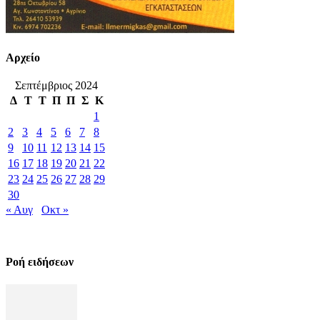
Αρχείο
Σεπτέμβριος 2024
Δ
Τ
Τ
Π
Π
Σ
Κ
1
2
3
4
5
6
7
8
9
10
11
12
13
14
15
16
17
18
19
20
21
22
23
24
25
26
27
28
29
30
« Αυγ
Οκτ »
Ροή ειδήσεων