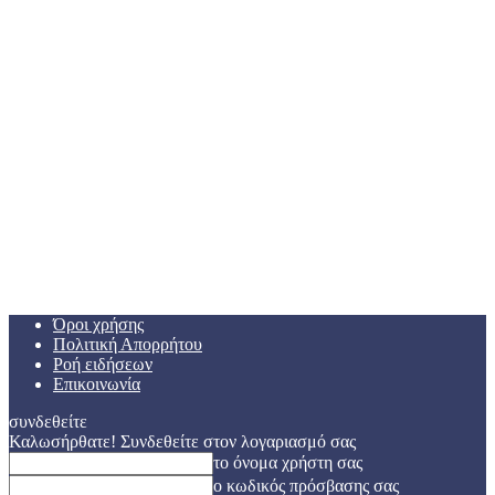
Όροι χρήσης
Πολιτική Απορρήτου
Ροή ειδήσεων
Επικοινωνία
συνδεθείτε
Καλωσήρθατε! Συνδεθείτε στον λογαριασμό σας
το όνομα χρήστη σας
ο κωδικός πρόσβασης σας