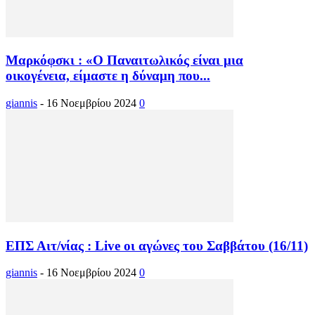
Μαρκόφσκι : «Ο Παναιτωλικός είναι μια
οικογένεια, είμαστε η δύναμη που...
giannis
-
16 Νοεμβρίου 2024
0
ΕΠΣ Αιτ/νίας : Live οι αγώνες του Σαββάτου (16/11)
giannis
-
16 Νοεμβρίου 2024
0