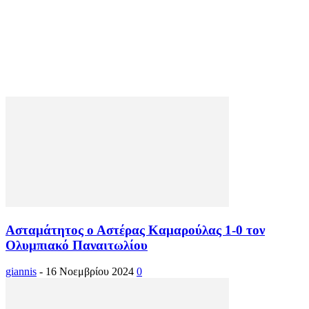
Ασταμάτητος ο Αστέρας Καμαρούλας 1-0 τον
Ολυμπιακό Παναιτωλίου
giannis
-
16 Νοεμβρίου 2024
0