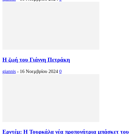
Η ζωή του Γιάννη Πετράκη
giannis
-
16 Νοεμβρίου 2024
0
Ερντέμ: Η Τουρκάλα νέα προπονήτρια μπάσκετ του