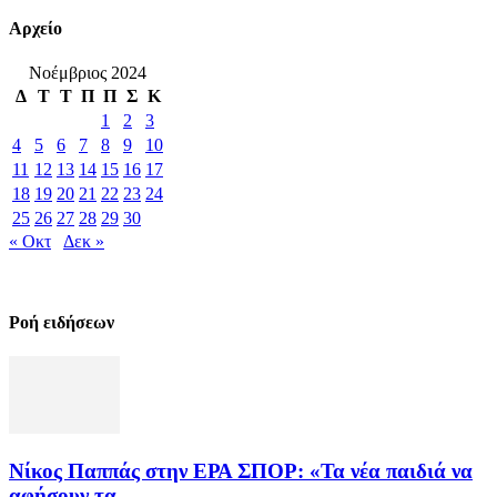
Αρχείο
Νοέμβριος 2024
Δ
Τ
Τ
Π
Π
Σ
Κ
1
2
3
4
5
6
7
8
9
10
11
12
13
14
15
16
17
18
19
20
21
22
23
24
25
26
27
28
29
30
« Οκτ
Δεκ »
Ροή ειδήσεων
Νίκος Παππάς στην ΕΡΑ ΣΠΟΡ: «Τα νέα παιδιά να
αφήσουν τα...