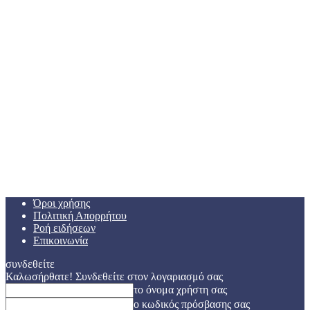
Όροι χρήσης
Πολιτική Απορρήτου
Ροή ειδήσεων
Επικοινωνία
συνδεθείτε
Καλωσήρθατε! Συνδεθείτε στον λογαριασμό σας
το όνομα χρήστη σας
ο κωδικός πρόσβασης σας