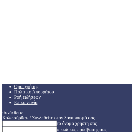
Όροι χρήσης
Πολιτική Απορρήτου
Ροή ειδήσεων
Επικοινωνία
συνδεθείτε
Καλωσήρθατε! Συνδεθείτε στον λογαριασμό σας
το όνομα χρήστη σας
ο κωδικός πρόσβασης σας