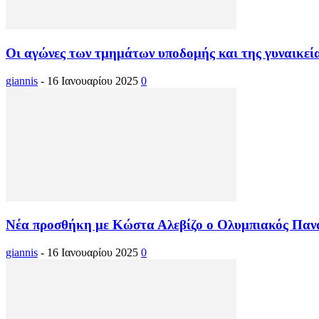
Οι αγώνες των τμημάτων υποδομής και της γυναικεία
giannis
-
16 Ιανουαρίου 2025
0
Νέα προσθήκη με Κώστα Αλεβίζο ο Ολυμπιακός Παν
giannis
-
16 Ιανουαρίου 2025
0