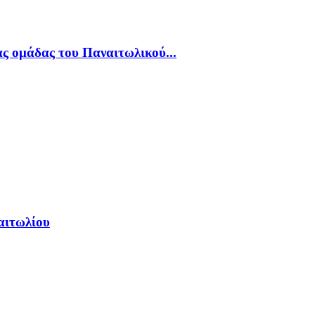
ς ομάδας του Παναιτωλικού...
αιτωλίου