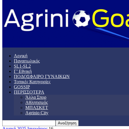
Αρχική
Παναιτωλικός
SL1-SL2
Γ’ Εθνική
ΠΟΔΟΣΦΑΙΡΟ ΓΥΝΑΙΚΩΝ
Τοπικές Κατηγορίες
GOSSIP
ΠΕΡΙΣΣΟΤΕΡΑ
Άλλα Σπορ
Αθλητισμός
ΜΠΑΣΚΕΤ
Agrinio City
Αρχική
2025
Ιανουάριος
16