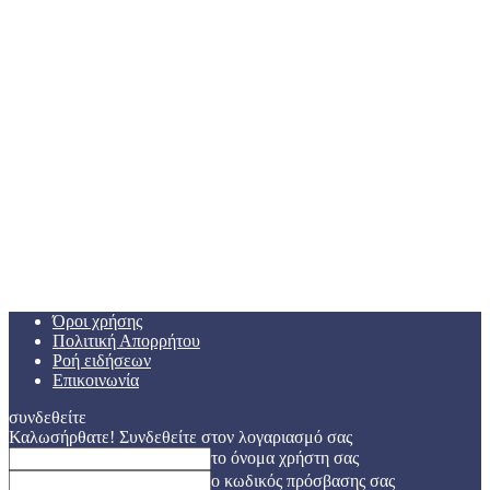
Όροι χρήσης
Πολιτική Απορρήτου
Ροή ειδήσεων
Επικοινωνία
συνδεθείτε
Καλωσήρθατε! Συνδεθείτε στον λογαριασμό σας
το όνομα χρήστη σας
ο κωδικός πρόσβασης σας