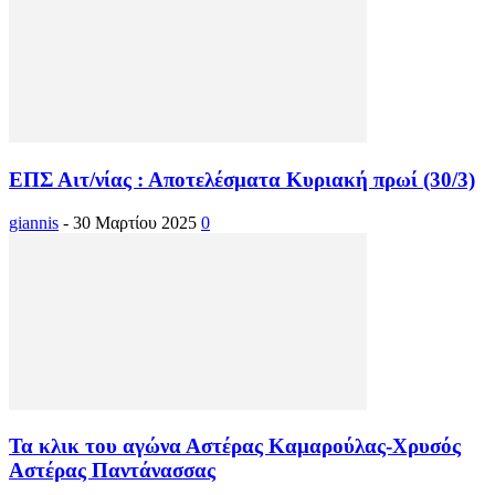
ΕΠΣ Αιτ/νίας : Αποτελέσματα Κυριακή πρωί (30/3)
giannis
-
30 Μαρτίου 2025
0
Τα κλικ του αγώνα Αστέρας Καμαρούλας-Χρυσός
Αστέρας Παντάνασσας