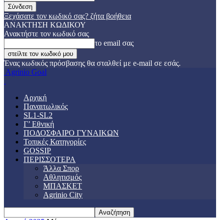
Ξεχάσατε τον κωδικό σας? ζήτα βοήθεια
ΑΝΑΚΤΗΣΗ ΚΩΔΙΚΟΥ
Ανακτήστε τον κωδικό σας
το email σας
Ένας κωδικός πρόσβασης θα σταλθεί με e-mail σε εσάς.
Agrinio Goal
Αρχική
Παναιτωλικός
SL1-SL2
Γ’ Εθνική
ΠΟΔΟΣΦΑΙΡΟ ΓΥΝΑΙΚΩΝ
Τοπικές Κατηγορίες
GOSSIP
ΠΕΡΙΣΣΟΤΕΡΑ
Άλλα Σπορ
Αθλητισμός
ΜΠΑΣΚΕΤ
Agrinio City