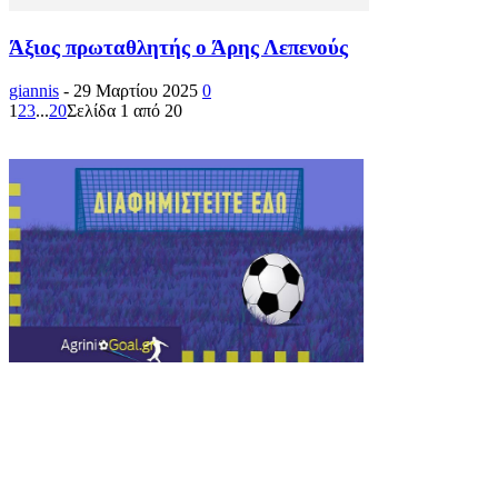
Άξιος πρωταθλητής ο Άρης Λεπενούς
giannis
-
29 Μαρτίου 2025
0
1
2
3
...
20
Σελίδα 1 από 20