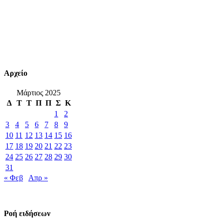
Αρχείο
Μάρτιος 2025
Δ
Τ
Τ
Π
Π
Σ
Κ
1
2
3
4
5
6
7
8
9
10
11
12
13
14
15
16
17
18
19
20
21
22
23
24
25
26
27
28
29
30
31
« Φεβ
Απρ »
Ροή ειδήσεων