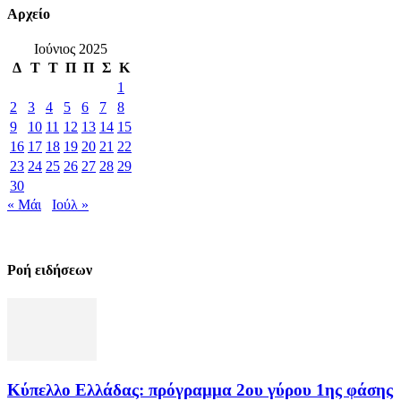
Αρχείο
Ιούνιος 2025
Δ
Τ
Τ
Π
Π
Σ
Κ
1
2
3
4
5
6
7
8
9
10
11
12
13
14
15
16
17
18
19
20
21
22
23
24
25
26
27
28
29
30
« Μάι
Ιούλ »
Ροή ειδήσεων
Κύπελλο Ελλάδας: πρόγραμμα 2ου γύρου 1ης φάσης