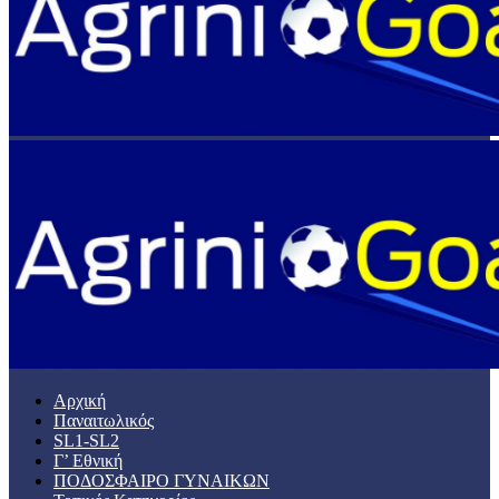
Αρχική
Παναιτωλικός
SL1-SL2
Γ’ Εθνική
ΠΟΔΟΣΦΑΙΡΟ ΓΥΝΑΙΚΩΝ