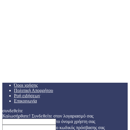
Όροι χρήσης
Πολιτική Απορρήτου
Ροή ειδήσεων
Επικοινωνία
συνδεθείτε
Καλωσήρθατε! Συνδεθείτε στον λογαριασμό σας
το όνομα χρήστη σας
ο κωδικός πρόσβασης σας