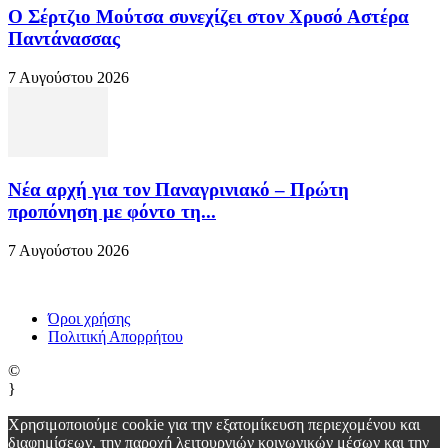
Ο Σέρτζιο Μούτσα συνεχίζει στον Χρυσό Αστέρα
Παντάνασσας
7 Αυγούστου 2026
Νέα αρχή για τον Παναγρινιακό – Πρώτη
προπόνηση με φόντο τη...
7 Αυγούστου 2026
Όροι χρήσης
Πολιτική Απορρήτου
©
}
Χρησιμοποιούμε cookie για την εξατομίκευση περιεχομένου και
διαφημίσεων, την παροχή λειτουργιών κοινωνικών μέσων και την