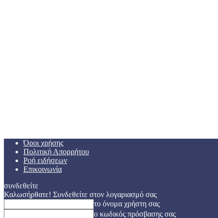
Όροι χρήσης
Πολιτική Απορρήτου
Ροή ειδήσεων
Επικοινωνία
συνδεθείτε
Καλωσήρθατε! Συνδεθείτε στον λογαριασμό σας
το όνομα χρήστη σας
ο κωδικός πρόσβασης σας