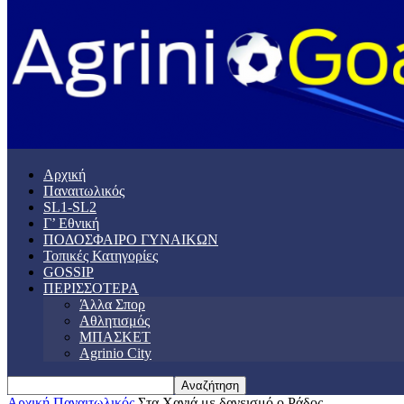
Αρχική
Παναιτωλικός
SL1-SL2
Γ’ Εθνική
ΠΟΔΟΣΦΑΙΡΟ ΓΥΝΑΙΚΩΝ
Τοπικές Κατηγορίες
GOSSIP
ΠΕΡΙΣΣΟΤΕΡΑ
Άλλα Σπορ
Αθλητισμός
ΜΠΑΣΚΕΤ
Agrinio City
Αρχική
Παναιτωλικός
Στα Χανιά με δανεισμό ο Ράδος