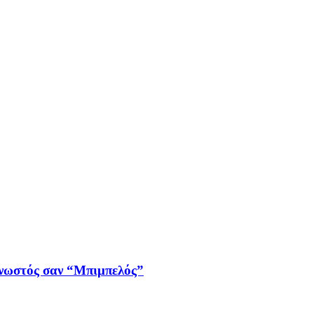
γνωστός σαν “Μπιμπελός”