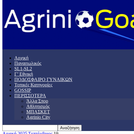
Αρχική
Παναιτωλικός
SL1-SL2
Γ’ Εθνική
ΠΟΔΟΣΦΑΙΡΟ ΓΥΝΑΙΚΩΝ
Τοπικές Κατηγορίες
GOSSIP
ΠΕΡΙΣΣΟΤΕΡΑ
Άλλα Σπορ
Αθλητισμός
ΜΠΑΣΚΕΤ
Agrinio City
Αρχική
2025
Σεπτέμβριος
19