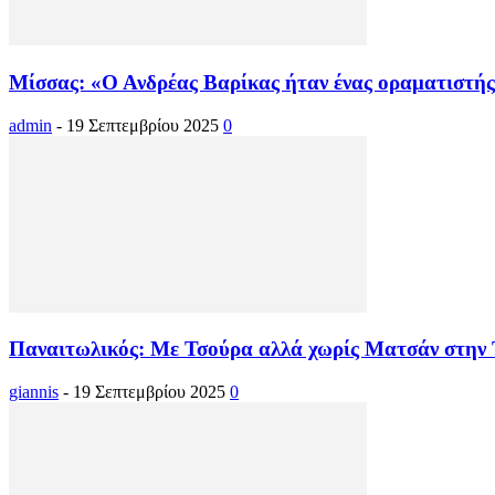
Μίσσας: «Ο Ανδρέας Βαρίκας ήταν ένας οραματιστής
admin
-
19 Σεπτεμβρίου 2025
0
Παναιτωλικός: Με Τσούρα αλλά χωρίς Ματσάν στην
giannis
-
19 Σεπτεμβρίου 2025
0