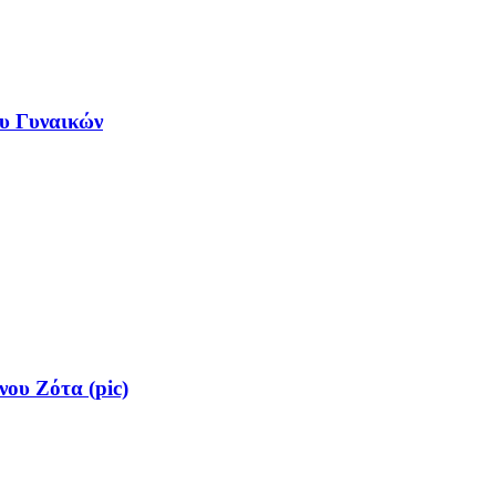
υ Γυναικών
ου Ζότα (pic)