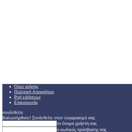
Όροι χρήσης
Πολιτική Απορρήτου
Ροή ειδήσεων
Επικοινωνία
συνδεθείτε
Καλωσήρθατε! Συνδεθείτε στον λογαριασμό σας
το όνομα χρήστη σας
ο κωδικός πρόσβασης σας