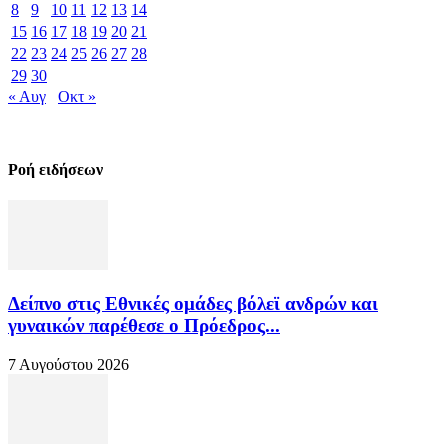
8
9
10
11
12
13
14
15
16
17
18
19
20
21
22
23
24
25
26
27
28
29
30
« Αυγ
Οκτ »
Ροή ειδήσεων
Δείπνο στις Εθνικές ομάδες βόλεϊ ανδρών και
γυναικών παρέθεσε ο Πρόεδρος...
7 Αυγούστου 2026