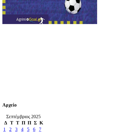
Αρχείο
Σεπτέμβριος 2025
Δ
Τ
Τ
Π
Π
Σ
Κ
1
2
3
4
5
6
7