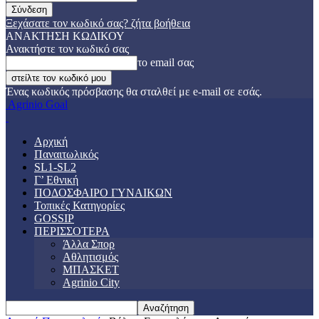
Ξεχάσατε τον κωδικό σας? ζήτα βοήθεια
ΑΝΑΚΤΗΣΗ ΚΩΔΙΚΟΥ
Ανακτήστε τον κωδικό σας
το email σας
Ένας κωδικός πρόσβασης θα σταλθεί με e-mail σε εσάς.
Agrinio Goal
Αρχική
Παναιτωλικός
SL1-SL2
Γ’ Εθνική
ΠΟΔΟΣΦΑΙΡΟ ΓΥΝΑΙΚΩΝ
Τοπικές Κατηγορίες
GOSSIP
ΠΕΡΙΣΣΟΤΕΡΑ
Άλλα Σπορ
Αθλητισμός
ΜΠΑΣΚΕΤ
Agrinio City