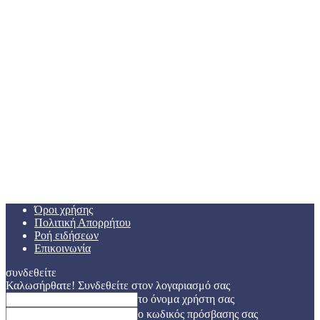
Όροι χρήσης
Πολιτική Απορρήτου
Ροή ειδήσεων
Επικοινωνία
συνδεθείτε
Καλωσήρθατε! Συνδεθείτε στον λογαριασμό σας
το όνομα χρήστη σας
ο κωδικός πρόσβασης σας