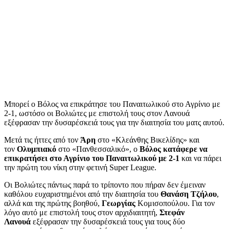
Μπορεί ο Βόλος να επικράτησε του Παναιτωλικού στο Αγρίνιο με
2-1, ωστόσο οι Βολιώτες με επιστολή τους στον Λανουά
εξέφρασαν την δυσαρέσκειά τους για την διαιτησία του ματς αυτού.
Μετά τις ήττες από τον
Άρη
στο «Κλεάνθης Βικελίδης» και
τον
Ολυμπιακό
στο «Πανθεσσαλικό», ο
Βόλος κατάφερε να
επικρατήσει στο Αγρίνιο του Παναιτωλικού με 2-1
και να πάρει
την πρώτη του νίκη στην φετινή Super League.
Οι Βολιώτες πάντως παρά το τρίποντο που πήραν δεν έμειναν
καθόλου ευχαριστημένοι από την διαιτησία του
Θανάση Τζήλου
,
αλλά και της πρώτης βοηθού,
Γεωργίας
Κομισοπούλου. Για τον
λόγο αυτό με επιστολή τους στον αρχιδιαιτητή,
Στεφάν
Λανουά
εξέφρασαν την δυσαρέσκειά τους για τους δύο