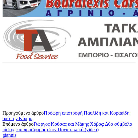
Προηγούμενο άρθρο
Πρόωρη επιστροφή Παυλίδη και Κορακίδη
από την Κύπρο
Επόμενο άρθρο
Γιώργος Κούσας και Μάκης Χάβος: Δύο σύμβολα
πίστης και προσφοράς στον Παναιτωλικό (video)
giannis