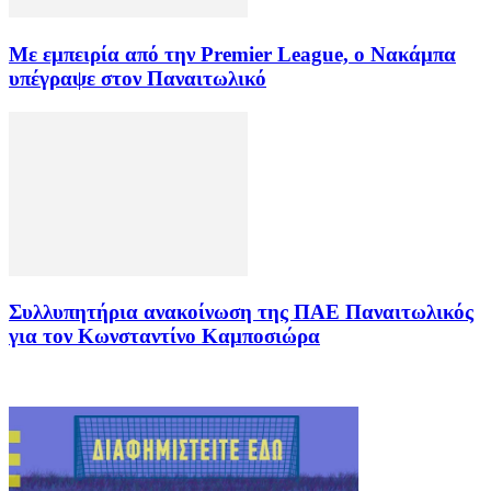
Με εμπειρία από την Premier League, ο Νακάμπα
υπέγραψε στον Παναιτωλικό
Συλλυπητήρια ανακοίνωση της ΠΑΕ Παναιτωλικός
για τον Κωνσταντίνο Καμποσιώρα