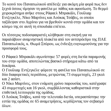
Το κοινό του Παναιτωλικού απέδειξε για ακόμη μία φορά πως δεν
ξεχνά όσους τίμησαν τη φανέλα με πάθος και αφοσίωση. Το θερμό
χειροκρότημα ανήκε στους Ράφαελ Μπρακάλι, Γουίλιαμ
Εντζεγκέλε, Νίκο Μαρτίνες και Λούκας Τσάβες, οι οποίοι
ταξίδεψαν στο Αγρίνιο για να βρεθούν κοντά στην ομάδα και τον
κόσμο της σε αυτή τη σπουδαία επέτειο.
Οι τέσσερις ποδοσφαιριστές κλήθηκαν στη σκηνή για να
παραλάβουν αναμνηστική πλακέτα από τον αντιπρόεδρο της ΠΑΕ
Παναιτωλικός, κ. Θωμά Σπύρου, ως ένδειξη ευγνωμοσύνης για την
προσφορά τους.
Ο Ράφαελ Μπρακάλι αγωνίστηκε 57 φορές στη διετία παραμονής
του στην ομάδα, αποτελώντας βασικό στήριγμα κάτω από τα
δοκάρια.
Ο Γουίλιαμ Εντζεγκέλε φόρεσε τη φανέλα του Παναιτωλικού σε
δύο διαφορετικές περιόδους, μετρώντας 73 συμμετοχές, 23 γκολ
και 2 ασίστ.
Ο Νίκο Μαρτίνες, στον ενάμιση χρόνο παρουσίας του, κατέγραψε
43 συμμετοχές και 16 γκολ, συμβάλλοντας καθοριστικά στην
επιθετική λειτουργία της ομάδας.
Ο Λούκας Τσάβες, κατά την τελευταία διετία, υπερασπίστηκε την
εστία της ομάδας σε 65 αναμετρήσεις, κερδίζοντας τον σεβασμό
όλων.