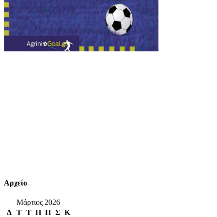
Αρχείο
Μάρτιος 2026
Δ
Τ
Τ
Π
Π
Σ
Κ