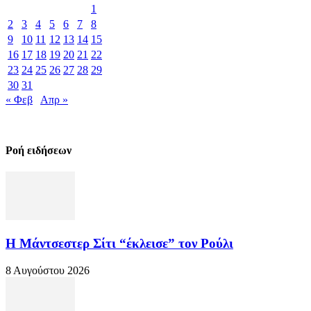
1
2
3
4
5
6
7
8
9
10
11
12
13
14
15
16
17
18
19
20
21
22
23
24
25
26
27
28
29
30
31
« Φεβ
Απρ »
Ροή ειδήσεων
Η Μάντσεστερ Σίτι “έκλεισε” τον Ρούλι
8 Αυγούστου 2026