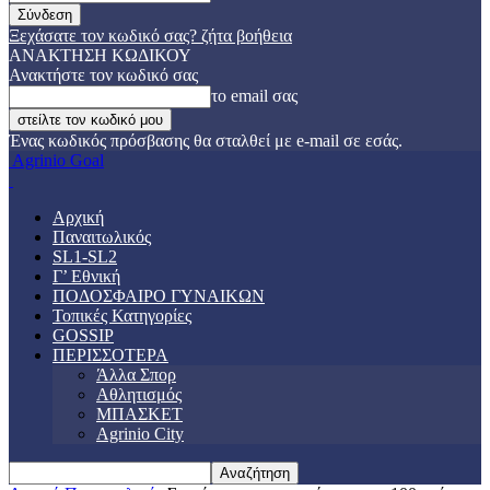
Ξεχάσατε τον κωδικό σας? ζήτα βοήθεια
ΑΝΑΚΤΗΣΗ ΚΩΔΙΚΟΥ
Ανακτήστε τον κωδικό σας
το email σας
Ένας κωδικός πρόσβασης θα σταλθεί με e-mail σε εσάς.
Agrinio Goal
Αρχική
Παναιτωλικός
SL1-SL2
Γ’ Εθνική
ΠΟΔΟΣΦΑΙΡΟ ΓΥΝΑΙΚΩΝ
Τοπικές Κατηγορίες
GOSSIP
ΠΕΡΙΣΣΟΤΕΡΑ
Άλλα Σπορ
Αθλητισμός
ΜΠΑΣΚΕΤ
Agrinio City