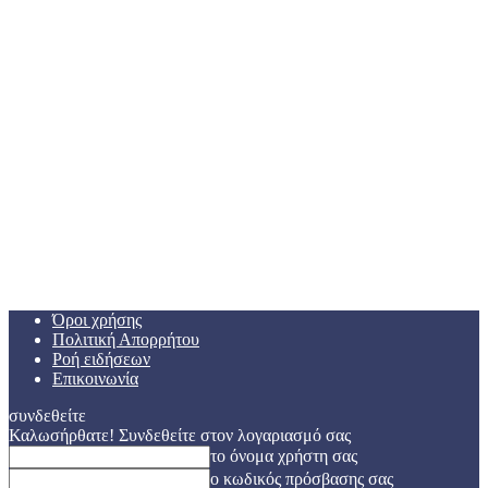
Όροι χρήσης
Πολιτική Απορρήτου
Ροή ειδήσεων
Επικοινωνία
συνδεθείτε
Καλωσήρθατε! Συνδεθείτε στον λογαριασμό σας
το όνομα χρήστη σας
ο κωδικός πρόσβασης σας