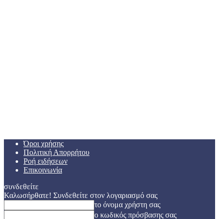
Όροι χρήσης
Πολιτική Απορρήτου
Ροή ειδήσεων
Επικοινωνία
συνδεθείτε
Καλωσήρθατε! Συνδεθείτε στον λογαριασμό σας
το όνομα χρήστη σας
ο κωδικός πρόσβασης σας