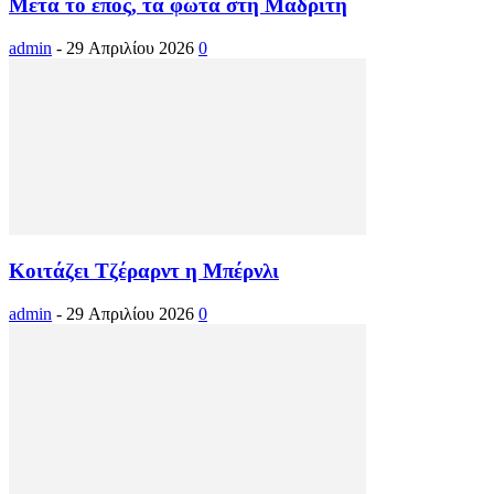
Μετά το έπος, τα φώτα στη Μαδρίτη
admin
-
29 Απριλίου 2026
0
Κοιτάζει Τζέραρντ η Μπέρνλι
admin
-
29 Απριλίου 2026
0