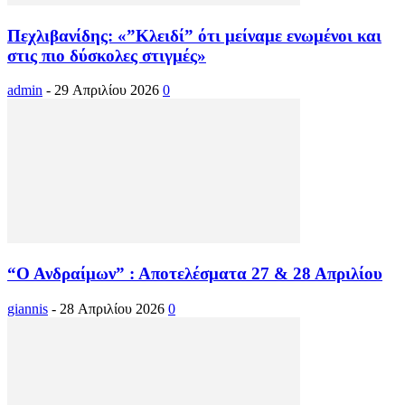
Πεχλιβανίδης: «”Κλειδί” ότι μείναμε ενωμένοι και
στις πιο δύσκολες στιγμές»
admin
-
29 Απριλίου 2026
0
“Ο Ανδραίμων” : Αποτελέσματα 27 & 28 Απριλίου
giannis
-
28 Απριλίου 2026
0