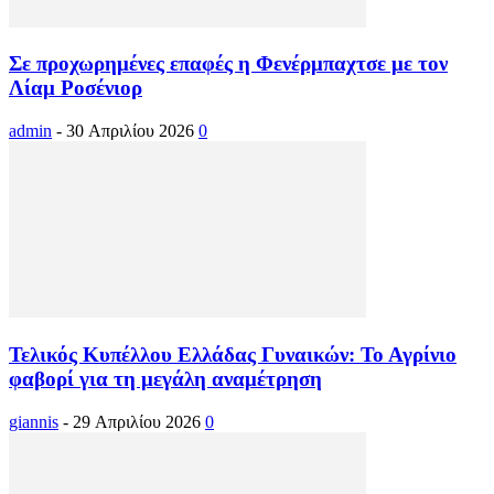
Σε προχωρημένες επαφές η Φενέρμπαχτσε με τον
Λίαμ Ροσένιορ
admin
-
30 Απριλίου 2026
0
Τελικός Κυπέλλου Ελλάδας Γυναικών: Το Αγρίνιο
φαβορί για τη μεγάλη αναμέτρηση
giannis
-
29 Απριλίου 2026
0