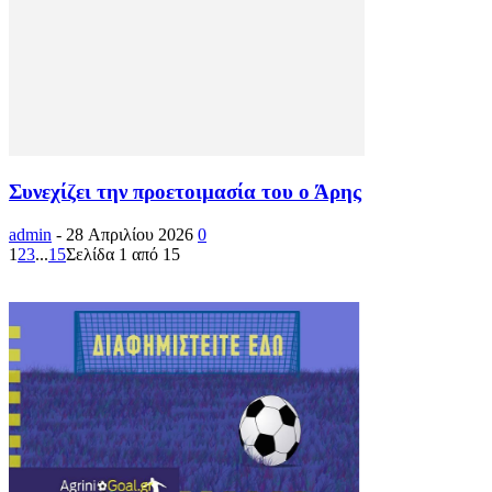
Συνεχίζει την προετοιμασία του ο Άρης
admin
-
28 Απριλίου 2026
0
1
2
3
...
15
Σελίδα 1 από 15