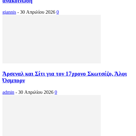
ανακοίνωση
giannis
-
30 Απριλίου 2026
0
Άρσεναλ και Σίτι για τον 17χρονο Σκωτσέζο, Άλφι
Όσμπορν
admin
-
30 Απριλίου 2026
0