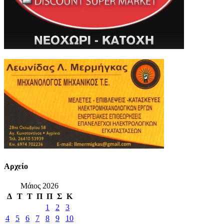
Αρχείο
Μάιος 2026
Δ
Τ
Τ
Π
Π
Σ
Κ
1
2
3
4
5
6
7
8
9
10