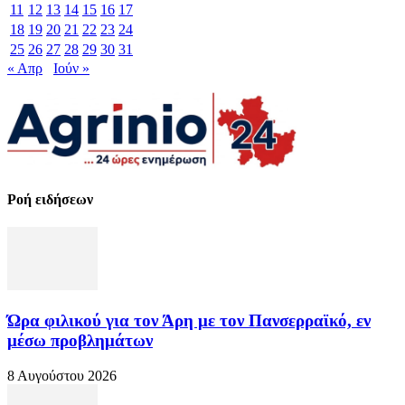
11
12
13
14
15
16
17
18
19
20
21
22
23
24
25
26
27
28
29
30
31
« Απρ
Ιούν »
Ροή ειδήσεων
Ώρα φιλικού για τον Άρη με τον Πανσερραϊκό, εν
μέσω προβλημάτων
8 Αυγούστου 2026