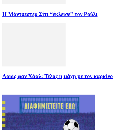
Η Μάντσεστερ Σίτι “έκλεισε” τον Ρούλι
Λουίς φαν Χάαλ: Τέλος η μάχη με τον καρκίνο