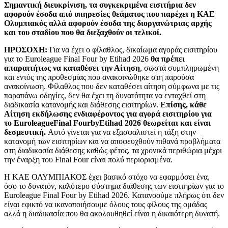
Σημαντική διευκρίνιση, τα συγκεκριμένα εισιτήρια δεν
αφορούν έσοδα από υπηρεσίες θεάματος που παρέχει η ΚΑΕ
Ολυμπιακός αλλά αφορούν έσοδα της διοργανώτριας αρχής
και του σταδίου που θα διεξαχθούν οι τελικοί.
ΠΡΟΣΟΧΗ:
Για να έχει ο φίλαθλος, δικαίωμα αγοράς εισιτηρίου
για το Euroleague Final Four by Etihad 2026
θα
πρέπει
απαραιτήτως να καταθέσει την Αίτηση
, σωστά συμπληρωμένη
και εντός της προθεσμίας που ανακοινώθηκε στη παρούσα
ανακοίνωση. Φίλαθλος που δεν καταθέσει αίτηση σύμφωνα με τις
παραπάνω οδηγίες, δεν θα έχει τη δυνατότητα να ενταχθεί στη
διαδικασία κατανομής και διάθεσης εισιτηρίων.
Επίσης, κάθε
Αίτηση εκδήλωσης ενδιαφέροντος για αγορά εισιτηρίου για
το
Euroleague
Final
Four
by
Etihad
2026
θεωρείται και είναι
δεσμευτική.
Αυτό γίνεται για να εξασφαλιστεί η τάξη στην
κατανομή των εισιτηρίων και να αποφευχθούν πιθανά προβλήματα
στη διαδικασία διάθεσης καθώς φέτος, τα χρονικά περιθώρια μέχρι
την έναρξη του Final Four είναι πολύ περιορισμένα.
Η ΚΑΕ ΟΛΥΜΠΙΑΚΟΣ έχει βασικό στόχο να εφαρμόσει ένα,
όσο το δυνατόν, καλύτερο σύστημα διάθεσης των εισιτηρίων για το
Euroleague Final Four by Etihad 2026. Κατανοούμε πλήρως ότι δεν
είναι εφικτό να ικανοποιήσουμε όλους τους φίλους της ομάδας
αλλά η διαδικασία που θα ακολουθηθεί είναι η δικαιότερη δυνατή.