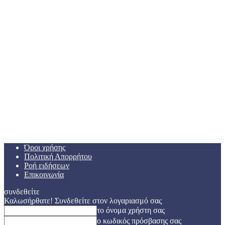
Όροι χρήσης
Πολιτική Απορρήτου
Ροή ειδήσεων
Επικοινωνία
συνδεθείτε
Καλωσήρθατε! Συνδεθείτε στον λογαριασμό σας
το όνομα χρήστη σας
ο κωδικός πρόσβασης σας