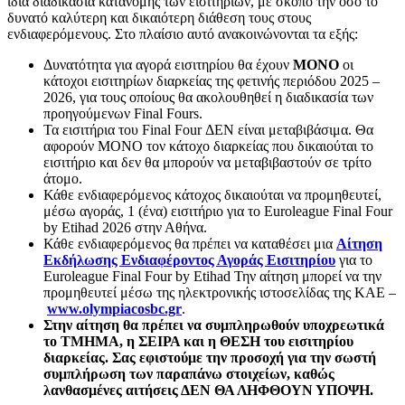
ίδια διαδικασία κατανομής των εισιτηρίων, με σκοπό την όσο το
δυνατό καλύτερη και δικαιότερη διάθεση τους στους
ενδιαφερόμενους. Στο πλαίσιο αυτό ανακοινώνονται τα εξής:
Δυνατότητα για αγορά εισιτηρίου θα έχουν
ΜΟΝΟ
οι
κάτοχοι εισιτηρίων διαρκείας της φετινής περιόδου 2025 –
2026, για τους οποίους θα ακολουθηθεί η διαδικασία των
προηγούμενων Final Fours.
Τα εισιτήρια του Final Four ΔΕΝ είναι μεταβιβάσιμα. Θα
αφορούν ΜΟΝΟ τον κάτοχο διαρκείας που δικαιούται το
εισιτήριο και δεν θα μπορούν να μεταβιβαστούν σε τρίτο
άτομο.
Κάθε ενδιαφερόμενος κάτοχος δικαιούται να προμηθευτεί,
μέσω αγοράς, 1 (ένα) εισιτήριο για το Euroleague Final Four
by Etihad 2026 στην Αθήνα.
Κάθε ενδιαφερόμενος θα πρέπει να καταθέσει μια
Αίτηση
Εκδήλωσης Ενδιαφέροντος Αγοράς Εισιτηρίου
για το
Euroleague Final Four by Etihad Την αίτηση μπορεί να την
προμηθευτεί μέσω της ηλεκτρονικής ιστοσελίδας της ΚΑΕ –
www.olympiacosbc.gr
.
Στην αίτηση θα πρέπει να συμπληρωθούν υποχρεωτικά
το ΤΜΗΜΑ, η ΣΕΙΡΑ και η ΘΕΣΗ του εισιτηρίου
διαρκείας. Σας εφιστούμε την προσοχή για την σωστή
συμπλήρωση των παραπάνω στοιχείων, καθώς
λανθασμένες αιτήσεις ΔΕΝ ΘΑ ΛΗΦΘΟΥΝ ΥΠΟΨΗ.