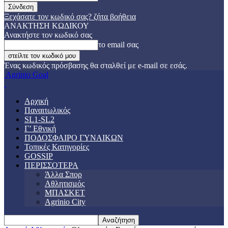
Ξεχάσατε τον κωδικό σας? ζήτα βοήθεια
ΑΝΑΚΤΗΣΗ ΚΩΔΙΚΟΥ
Ανακτήστε τον κωδικό σας
το email σας
Ένας κωδικός πρόσβασης θα σταλθεί με e-mail σε εσάς.
Agrinio Goal
Αρχική
Παναιτωλικός
SL1-SL2
Γ’ Εθνική
ΠΟΔΟΣΦΑΙΡΟ ΓΥΝΑΙΚΩΝ
Τοπικές Κατηγορίες
GOSSIP
ΠΕΡΙΣΣΟΤΕΡΑ
Άλλα Σπορ
Αθλητισμός
ΜΠΑΣΚΕΤ
Agrinio City