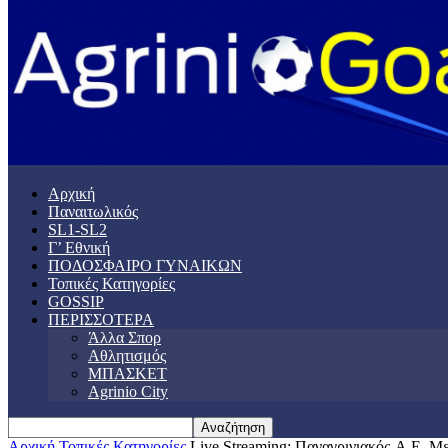
Αρχική
Παναιτωλικός
SL1-SL2
Γ’ Εθνική
ΠΟΔΟΣΦΑΙΡΟ ΓΥΝΑΙΚΩΝ
Τοπικές Κατηγορίες
GOSSIP
ΠΕΡΙΣΣΟΤΕΡΑ
Άλλα Σπορ
Αθλητισμός
ΜΠΑΣΚΕΤ
Agrinio City
Αρχική
Τοπικές Κατηγορίες
Live Streaming: Παναγρινιακός-Α.Ε. Μ