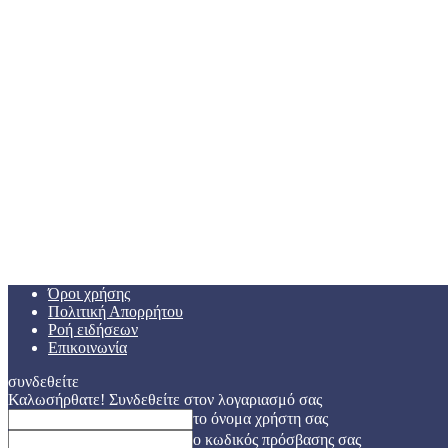
Όροι χρήσης
Πολιτική Απορρήτου
Ροή ειδήσεων
Επικοινωνία
συνδεθείτε
Καλωσήρθατε! Συνδεθείτε στον λογαριασμό σας
το όνομα χρήστη σας
ο κωδικός πρόσβασης σας