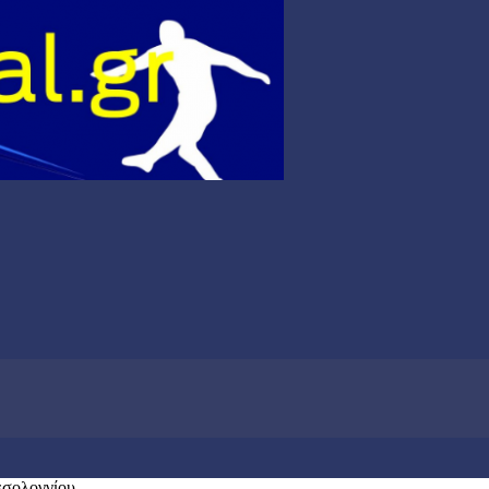
εσολογγίου