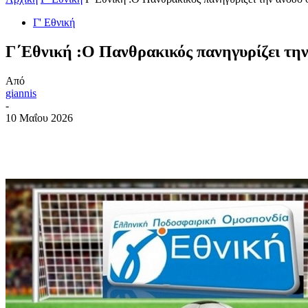
Γ' Εθνική
Γ΄Εθνική :Ο Πανθρακικός πανηγυρίζει την
Από
giannis
-
10 Μαΐου 2026