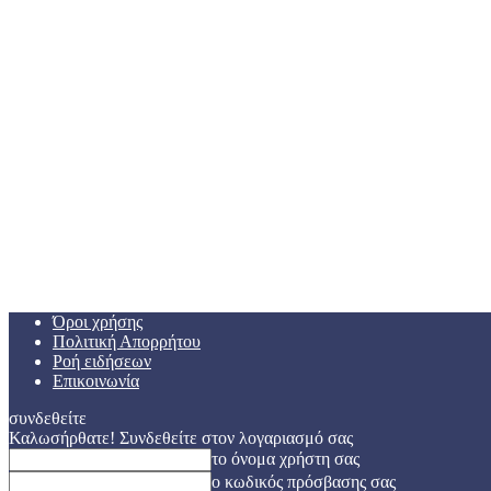
Όροι χρήσης
Πολιτική Απορρήτου
Ροή ειδήσεων
Επικοινωνία
συνδεθείτε
Καλωσήρθατε! Συνδεθείτε στον λογαριασμό σας
το όνομα χρήστη σας
ο κωδικός πρόσβασης σας