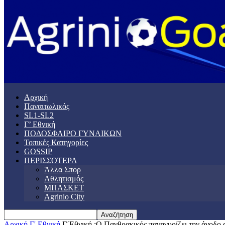
Αρχική
Παναιτωλικός
SL1-SL2
Γ’ Εθνική
ΠΟΔΟΣΦΑΙΡΟ ΓΥΝΑΙΚΩΝ
Τοπικές Κατηγορίες
GOSSIP
ΠΕΡΙΣΣΟΤΕΡΑ
Άλλα Σπορ
Αθλητισμός
ΜΠΑΣΚΕΤ
Agrinio City
Αρχική
Γ' Εθνική
Γ΄Εθνική :Ο Πανθρακικός πανηγυρίζει την άνοδο σ