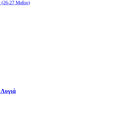
ν (26-27 Μαΐου)
 Λυγιά