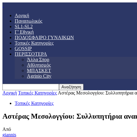
Αρχική
Παναιτωλικός
SL1-SL2
Γ’ Εθνική
ΠΟΔΟΣΦΑΙΡΟ ΓΥΝΑΙΚΩΝ
Τοπικές Κατηγορίες
GOSSIP
ΠΕΡΙΣΣΟΤΕΡΑ
Άλλα Σπορ
Αθλητισμός
ΜΠΑΣΚΕΤ
Agrinio City
Αρχική
Τοπικές Κατηγορίες
Αστέρας Μεσολογγίου: Συλλυπητήρια 
Τοπικές Κατηγορίες
Αστέρας Μεσολογγίου: Συλλυπητήρια ανα
Από
giannis