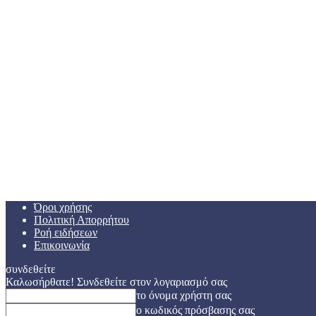
Όροι χρήσης
Πολιτική Απορρήτου
Ροή ειδήσεων
Επικοινωνία
συνδεθείτε
Καλωσήρθατε! Συνδεθείτε στον λογαριασμό σας
το όνομα χρήστη σας
ο κωδικός πρόσβασης σας