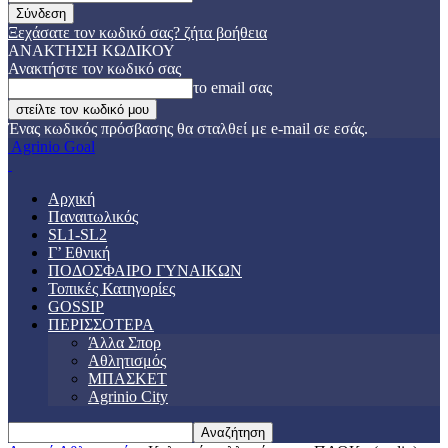
Ξεχάσατε τον κωδικό σας? ζήτα βοήθεια
ΑΝΑΚΤΗΣΗ ΚΩΔΙΚΟΥ
Ανακτήστε τον κωδικό σας
το email σας
Ένας κωδικός πρόσβασης θα σταλθεί με e-mail σε εσάς.
Agrinio Goal
Αρχική
Παναιτωλικός
SL1-SL2
Γ’ Εθνική
ΠΟΔΟΣΦΑΙΡΟ ΓΥΝΑΙΚΩΝ
Τοπικές Κατηγορίες
GOSSIP
ΠΕΡΙΣΣΟΤΕΡΑ
Άλλα Σπορ
Αθλητισμός
ΜΠΑΣΚΕΤ
Agrinio City