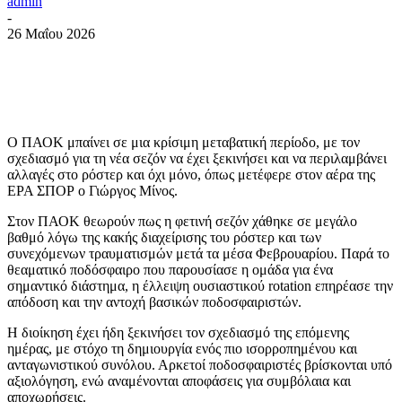
admin
-
26 Μαΐου 2026
Ο ΠΑΟΚ μπαίνει σε μια κρίσιμη μεταβατική περίοδο, με τον
σχεδιασμό για τη νέα σεζόν να έχει ξεκινήσει και να περιλαμβάνει
αλλαγές στο ρόστερ και όχι μόνο, όπως μετέφερε στον αέρα της
ΕΡΑ ΣΠΟΡ ο Γιώργος Μίνος.
Στον ΠΑΟΚ θεωρούν πως η φετινή σεζόν χάθηκε σε μεγάλο
βαθμό λόγω της κακής διαχείρισης του ρόστερ και των
συνεχόμενων τραυματισμών μετά τα μέσα Φεβρουαρίου. Παρά το
θεαματικό ποδόσφαιρο που παρουσίασε η ομάδα για ένα
σημαντικό διάστημα, η έλλειψη ουσιαστικού rotation επηρέασε την
απόδοση και την αντοχή βασικών ποδοσφαιριστών.
Η διοίκηση έχει ήδη ξεκινήσει τον σχεδιασμό της επόμενης
ημέρας, με στόχο τη δημιουργία ενός πιο ισορροπημένου και
ανταγωνιστικού συνόλου. Αρκετοί ποδοσφαιριστές βρίσκονται υπό
αξιολόγηση, ενώ αναμένονται αποφάσεις για συμβόλαια και
αποχωρήσεις.