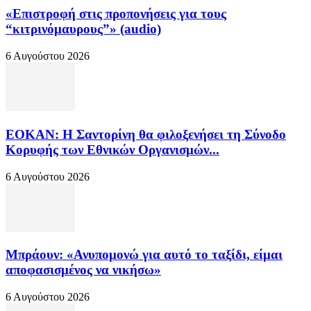
«Επιστροφή στις προπονήσεις για τους
“κιτρινόμαυρους”» (audio)
6 Αυγούστου 2026
ΕΟΚΑΝ: Η Σαντορίνη θα φιλοξενήσει τη Σύνοδο
Κορυφής των Εθνικών Οργανισμών...
6 Αυγούστου 2026
Μπράουν: «Ανυπομονώ για αυτό το ταξίδι, είμαι
αποφασισμένος να νικήσω»
6 Αυγούστου 2026