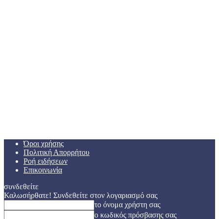
Όροι χρήσης
Πολιτική Απορρήτου
Ροή ειδήσεων
Επικοινωνία
συνδεθείτε
Καλωσήρθατε! Συνδεθείτε στον λογαριασμό σας
το όνομα χρήστη σας
ο κωδικός πρόσβασης σας