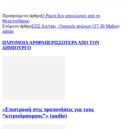
Προηγούμενο άρθρο
Ο Ρόμπι Κιν αποχώρησε από τη
Φερεντσβάρος
Επόμενο άρθρο
ΕΠΣ Αιτ/νίας : Ορισμός αγώνων (27-30 Μαΐου)
admin
ΠΑΡΟΜΟΙΑ ΑΡΘΡΑ
ΠΕΡΙΣΣΟΤΕΡΑ ΑΠΟ ΤΟΝ
ΔΗΜΙΟΥΡΓΟ
«Επιστροφή στις προπονήσεις για τους
“κιτρινόμαυρους”» (audio)