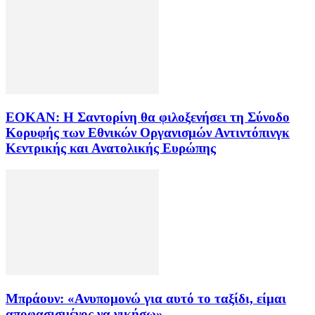
ΕΟΚΑΝ: Η Σαντορίνη θα φιλοξενήσει τη Σύνοδο
Κορυφής των Εθνικών Οργανισμών Αντιντόπινγκ
Κεντρικής και Ανατολικής Ευρώπης
Μπράουν: «Ανυπομονώ για αυτό το ταξίδι, είμαι
αποφασισμένος να νικήσω»