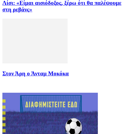
Λίσι: «Είμαι αισιόδοξος, ξέρω ότι θα παλέψουμε
στη ρεβάνς»
Στον Άρη ο Άνταμ Μοκόκα