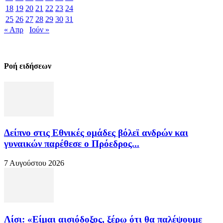
18
19
20
21
22
23
24
25
26
27
28
29
30
31
« Απρ
Ιούν »
Ροή ειδήσεων
Δείπνο στις Εθνικές ομάδες βόλεϊ ανδρών και
γυναικών παρέθεσε ο Πρόεδρος...
7 Αυγούστου 2026
Λίσι: «Είμαι αισιόδοξος, ξέρω ότι θα παλέψουμε