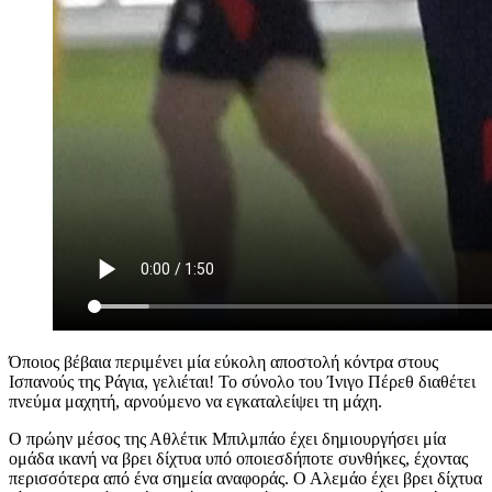
Όποιος βέβαια περιμένει μία εύκολη αποστολή κόντρα στους
Ισπανούς της Ράγια, γελιέται! Το σύνολο του Ίνιγο Πέρεθ διαθέτει
πνεύμα μαχητή, αρνούμενο να εγκαταλείψει τη μάχη.
Ο πρώην μέσος της Αθλέτικ Μπιλμπάο έχει δημιουργήσει μία
ομάδα ικανή να βρει δίχτυα υπό οποιεσδήποτε συνθήκες, έχοντας
περισσότερα από ένα σημεία αναφοράς. Ο Αλεμάο έχει βρει δίχτυα