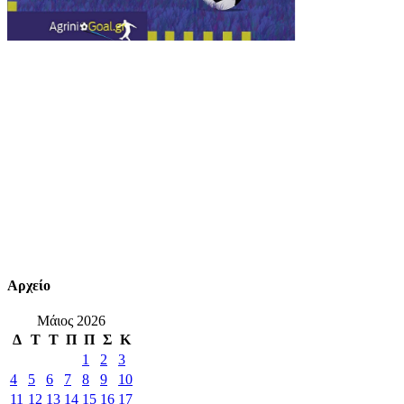
Αρχείο
Μάιος 2026
Δ
Τ
Τ
Π
Π
Σ
Κ
1
2
3
4
5
6
7
8
9
10
11
12
13
14
15
16
17