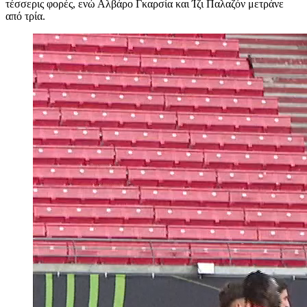
τέσσερις φορές, ενώ Αλβάρο Γκαρσία και Ίζι Παλαζόν μετράνε
από τρία.