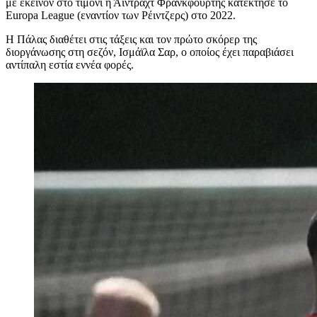
με εκείνον στο τιμόνι η Άιντραχτ Φρανκφούρτης κατέκτησε το
Europa League (εναντίον των Ρέιντζερς) στο 2022.
Η Πάλας διαθέτει στις τάξεις και τον πρώτο σκόρερ της
διοργάνωσης στη σεζόν, Ισμάϊλα Σαρ, ο οποίος έχει παραβιάσει
αντίπαλη εστία εννέα φορές.