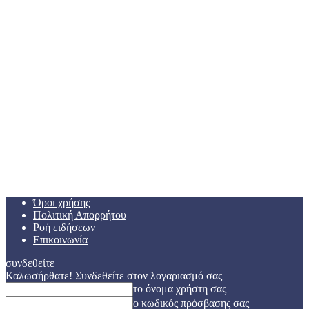
Όροι χρήσης
Πολιτική Απορρήτου
Ροή ειδήσεων
Επικοινωνία
συνδεθείτε
Καλωσήρθατε! Συνδεθείτε στον λογαριασμό σας
το όνομα χρήστη σας
ο κωδικός πρόσβασης σας