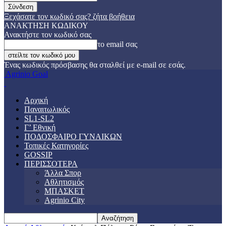
Ξεχάσατε τον κωδικό σας? ζήτα βοήθεια
ΑΝΑΚΤΗΣΗ ΚΩΔΙΚΟΥ
Ανακτήστε τον κωδικό σας
το email σας
Ένας κωδικός πρόσβασης θα σταλθεί με e-mail σε εσάς.
Agrinio Goal
Αρχική
Παναιτωλικός
SL1-SL2
Γ’ Εθνική
ΠΟΔΟΣΦΑΙΡΟ ΓΥΝΑΙΚΩΝ
Τοπικές Κατηγορίες
GOSSIP
ΠΕΡΙΣΣΟΤΕΡΑ
Άλλα Σπορ
Αθλητισμός
ΜΠΑΣΚΕΤ
Agrinio City