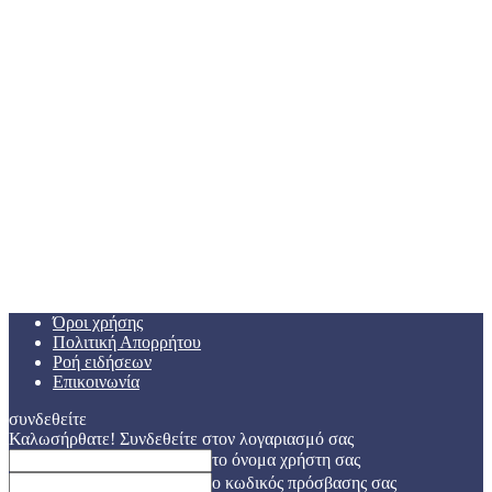
Όροι χρήσης
Πολιτική Απορρήτου
Ροή ειδήσεων
Επικοινωνία
συνδεθείτε
Καλωσήρθατε! Συνδεθείτε στον λογαριασμό σας
το όνομα χρήστη σας
ο κωδικός πρόσβασης σας