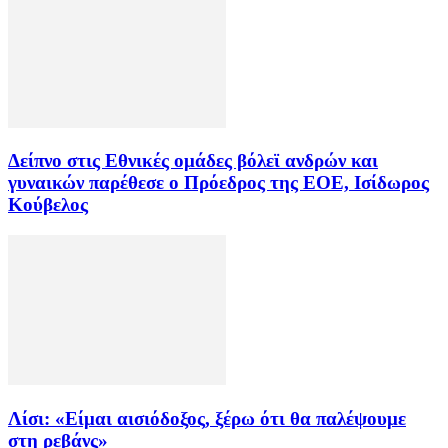
Δείπνο στις Εθνικές ομάδες βόλεϊ ανδρών και
γυναικών παρέθεσε ο Πρόεδρος της ΕΟΕ, Ισίδωρος
Κούβελος
Λίσι: «Είμαι αισιόδοξος, ξέρω ότι θα παλέψουμε
στη ρεβάνς»