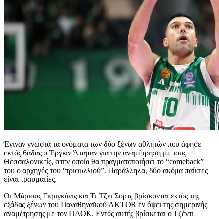
Έγιναν γνωστά τα ονόματα των δύο ξένων αθλητών που άφησε
εκτός 6άδας ο Έργκιν Άταμαν για την αναμέτρηση με τους
Θεσσαλονικείς, στην οποία θα πραγματοποιήσει το “comeback”
του ο αρχηγός του “τριφυλλιού”. Παράλληλα, δύο ακόμα παίκτες
είναι τραυματίες.
Οι Μάριους Γκριγκόνις και Τι Τζέι Σορτς βρίσκονται εκτός της
εξάδας ξένων του Παναθηναϊκού AKTOR εν όψει της σημερινής
αναμέτρησης με τον ΠΑΟΚ. Εντός αυτής βρίσκεται ο Τζέντι