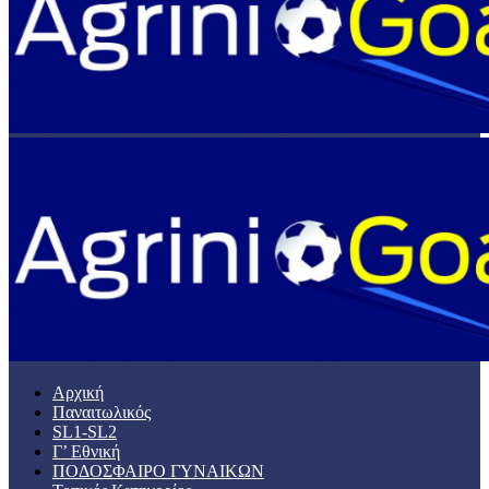
Αρχική
Παναιτωλικός
SL1-SL2
Γ’ Εθνική
ΠΟΔΟΣΦΑΙΡΟ ΓΥΝΑΙΚΩΝ