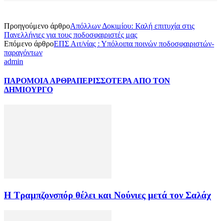
Προηγούμενο άρθρο
Απόλλων Δοκιμίου: Καλή επιτυχία στις
Πανελλήνιες για τους ποδοσφαιριστές μας
Επόμενο άρθρο
ΕΠΣ Αιτ/νίας : Υπόλοιπα ποινών ποδοσφαιριστών-
παραγόντων
admin
ΠΑΡΟΜΟΙΑ ΑΡΘΡΑ
ΠΕΡΙΣΣΟΤΕΡΑ ΑΠΟ ΤΟΝ
ΔΗΜΙΟΥΡΓΟ
Η Τραμπζονσπόρ θέλει και Νούνιες μετά τον Σαλάχ