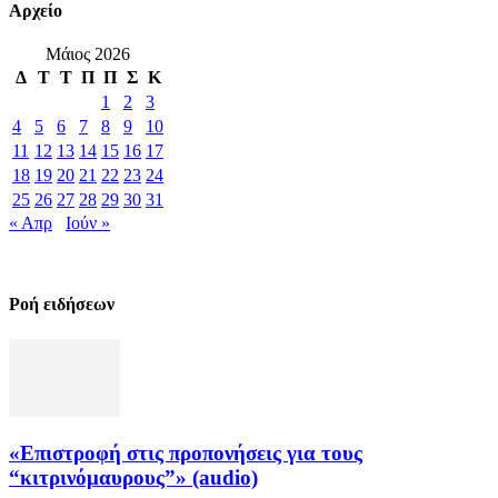
Αρχείο
Μάιος 2026
Δ
Τ
Τ
Π
Π
Σ
Κ
1
2
3
4
5
6
7
8
9
10
11
12
13
14
15
16
17
18
19
20
21
22
23
24
25
26
27
28
29
30
31
« Απρ
Ιούν »
Ροή ειδήσεων
«Επιστροφή στις προπονήσεις για τους
“κιτρινόμαυρους”» (audio)