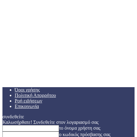
Όροι χρήσης
Πολιτική Απορρήτου
Ροή ειδήσεων
Επικοινωνία
συνδεθείτε
Καλωσήρθατε! Συνδεθείτε στον λογαριασμό σας
το όνομα χρήστη σας
ο κωδικός πρόσβασης σας