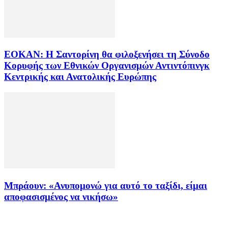
ΕΟΚΑΝ: Η Σαντορίνη θα φιλοξενήσει τη Σύνοδο
Κορυφής των Εθνικών Οργανισμών Αντιντόπινγκ
Κεντρικής και Ανατολικής Ευρώπης
Μπράουν: «Ανυπομονώ για αυτό το ταξίδι, είμαι
αποφασισμένος να νικήσω»