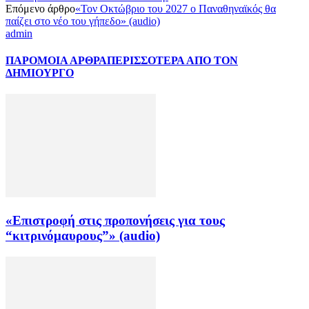
Επόμενο άρθρο
«Τον Οκτώβριο του 2027 ο Παναθηναϊκός θα
παίζει στο νέο του γήπεδο» (audio)
admin
ΠΑΡΟΜΟΙΑ ΑΡΘΡΑ
ΠΕΡΙΣΣΟΤΕΡΑ ΑΠΟ ΤΟΝ
ΔΗΜΙΟΥΡΓΟ
«Επιστροφή στις προπονήσεις για τους
“κιτρινόμαυρους”» (audio)