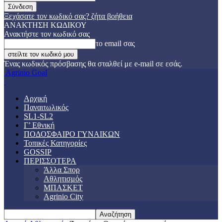
Ξεχάσατε τον κωδικό σας? ζήτα βοήθεια
ΑΝΑΚΤΗΣΗ ΚΩΔΙΚΟΥ
Ανακτήστε τον κωδικό σας
το email σας
Ένας κωδικός πρόσβασης θα σταλθεί με e-mail σε εσάς.
Agrinio Goal
Αρχική
Παναιτωλικός
SL1-SL2
Γ’ Εθνική
ΠΟΔΟΣΦΑΙΡΟ ΓΥΝΑΙΚΩΝ
Τοπικές Κατηγορίες
GOSSIP
ΠΕΡΙΣΣΟΤΕΡΑ
Άλλα Σπορ
Αθλητισμός
ΜΠΑΣΚΕΤ
Agrinio City