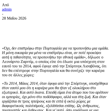
Από
admin
-
28 Μαΐου 2026
«
Όχι, δεν επιστρέφω στην Πορτογαλία για να προπονήσω μια ομάδα.
Η μόνη ευκαιρία για μένα να επιστρέψω είναι, αν ποτέ προκύψει
αυτή η πιθανότητα, να προπονήσω την εθνική ομάδα
», δήλωσε ο
Λεονάρντο Ζαρντίμ, ο οποίος είπε ότι έδωσε μια υπόσχεση στον
εαυτό του το 2014, αφού έφυγε από την Σπόρτινγκ Λισαβόνας, ότι
δεν θα επέστρεφε στην Πορτογαλία και θα συνέχιζε την καριέρα
του σε άλλες χώρες:
«
Το 2014, Μάιος 2014, όταν έφυγα από την Σπόρτινγκ, υποσχέθηκα
στον εαυτό μου ότι η καριέρα μου θα ήταν εξ ολοκλήρου στο
εξωτερικό. Και αυτό έκανα. Επειδή είμαι ένα άτομο που του αρέσουν
οι εμπειρίες, όχι μόνο στο ποδόσφαιρο, αλλά και στη ζωή. Και όταν
εργάζεσαι σε τρεις ηπείρους και σε επτά ή οκτώ χώρες με
διαφορετικούς πολιτισμούς, εξελίσσεσαι επίσης. Ως άνθρωπος,
προπονητής και άνθρωπος. Και γι’ αυτό, όσο εργάζομαι με μια