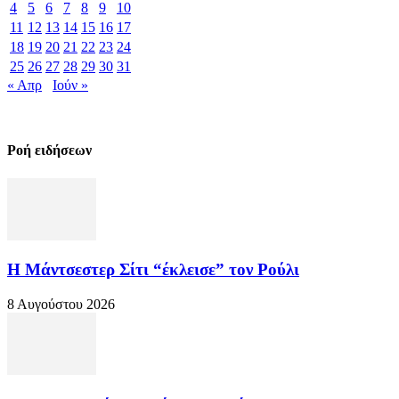
4
5
6
7
8
9
10
11
12
13
14
15
16
17
18
19
20
21
22
23
24
25
26
27
28
29
30
31
« Απρ
Ιούν »
Ροή ειδήσεων
Η Μάντσεστερ Σίτι “έκλεισε” τον Ρούλι
8 Αυγούστου 2026