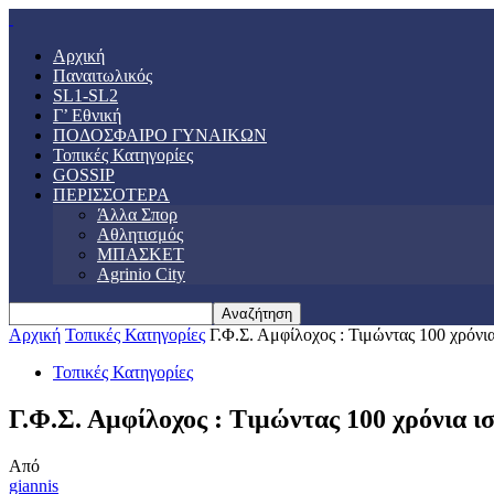
Αρχική
Παναιτωλικός
SL1-SL2
Γ’ Εθνική
ΠΟΔΟΣΦΑΙΡΟ ΓΥΝΑΙΚΩΝ
Τοπικές Κατηγορίες
GOSSIP
ΠΕΡΙΣΣΟΤΕΡΑ
Άλλα Σπορ
Αθλητισμός
ΜΠΑΣΚΕΤ
Agrinio City
Αρχική
Τοπικές Κατηγορίες
Γ.Φ.Σ. Αμφίλοχος : Τιμώντας 100 χρόνι
Τοπικές Κατηγορίες
Γ.Φ.Σ. Αμφίλοχος : Τιμώντας 100 χρόνια 
Από
giannis