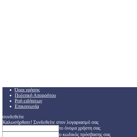
Όροι χρήσης
Πολιτική Απορρήτου
Ροή ειδήσεων
Επικοινωνία
συνδεθείτε
Καλωσήρθατε! Συνδεθείτε στον λογαριασμό σας
το όνομα χρήστη σας
ο κωδικός πρόσβασης σας