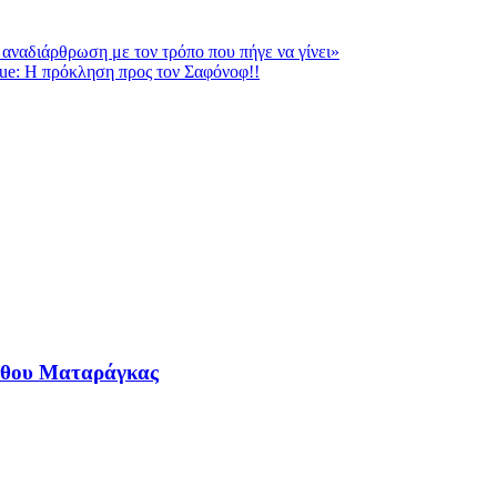
ναδιάρθρωση με τον τρόπο που πήγε να γίνει»
gue: Η πρόκληση προς τον Σαφόνοφ!!
νθου Ματαράγκας