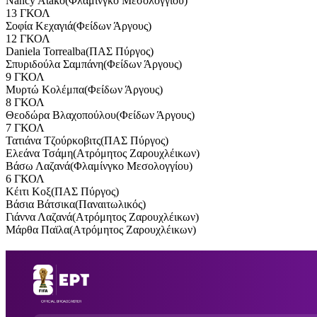
Nancy Atako(Φλαμίνγκο Μεσολογγίου)
13 ΓΚΟΛ
Σοφία Κεχαγιά(Φείδων Άργους)
12 ΓΚΟΛ
Daniela Torrealba(ΠΑΣ Πύργος)
Σπυριδούλα Σαμπάνη(Φείδων Άργους)
9 ΓΚΟΛ
Μυρτώ Κολέμπα(Φείδων Άργους)
8 ΓΚΟΛ
Θεοδώρα Βλαχοπούλου(Φείδων Άργους)
7 ΓΚΟΛ
Τατιάνα Τζούρκοβιτς(ΠΑΣ Πύργος)
Ελεάνα Τσάμη(Ατρόμητος Ζαρουχλέικων)
Βάσω Λαζανά(Φλαμίνγκο Μεσολογγίου)
6 ΓΚΟΛ
Κέιτι Κοξ(ΠΑΣ Πύργος)
Βάσια Βάτσικα(Παναιτωλικός)
Γιάννα Λαζανά(Ατρόμητος Ζαρουχλέικων)
Μάρθα Παϊλα(Ατρόμητος Ζαρουχλέικων)