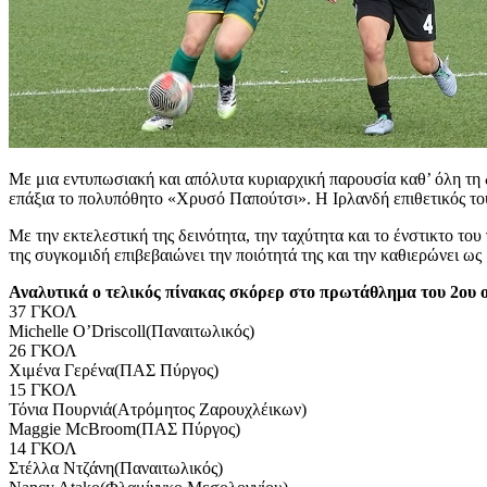
Με μια εντυπωσιακή και απόλυτα κυριαρχική παρουσία καθ’ όλη τη 
επάξια το πολυπόθητο «Χρυσό Παπούτσι». Η Ιρλανδή επιθετικός τ
Με την εκτελεστική της δεινότητα, την ταχύτητα και το ένστικτο του
της συγκομιδή επιβεβαιώνει την ποιότητά της και την καθιερώνει ως 
Αναλυτικά ο τελικός πίνακας σκόρερ στο πρωτάθλημα του 2ου 
37 ΓΚΟΛ
Michelle O’Driscoll(Παναιτωλικός)
26 ΓΚΟΛ
Χιμένα Γερένα(ΠΑΣ Πύργος)
15 ΓΚΟΛ
Τόνια Πουρνιά(Ατρόμητος Ζαρουχλέικων)
Maggie McBroom(ΠΑΣ Πύργος)
14 ΓΚΟΛ
Στέλλα Ντζάνη(Παναιτωλικός)