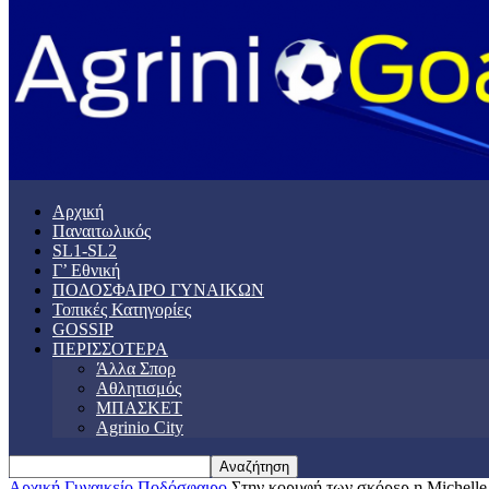
Αρχική
Παναιτωλικός
SL1-SL2
Γ’ Εθνική
ΠΟΔΟΣΦΑΙΡΟ ΓΥΝΑΙΚΩΝ
Τοπικές Κατηγορίες
GOSSIP
ΠΕΡΙΣΣΟΤΕΡΑ
Άλλα Σπορ
Αθλητισμός
ΜΠΑΣΚΕΤ
Agrinio City
Αρχική
Γυναικείο Ποδόσφαιρο
Στην κορυφή των σκόρερ η Michelle