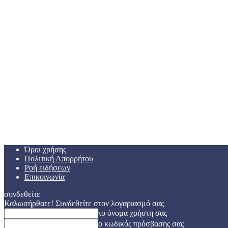
Όροι χρήσης
Πολιτική Απορρήτου
Ροή ειδήσεων
Επικοινωνία
συνδεθείτε
Καλωσήρθατε! Συνδεθείτε στον λογαριασμό σας
το όνομα χρήστη σας
ο κωδικός πρόσβασης σας