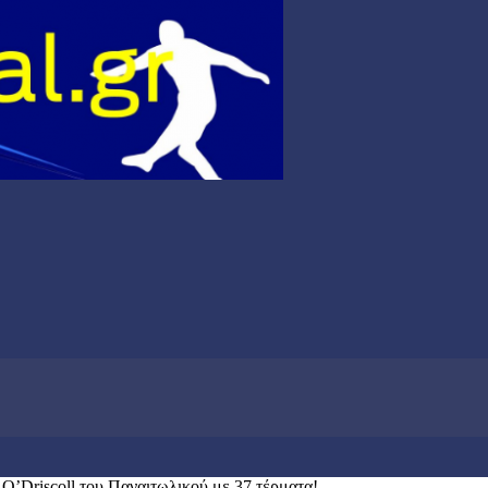
 O’Driscoll του Παναιτωλικού με 37 τέρματα!