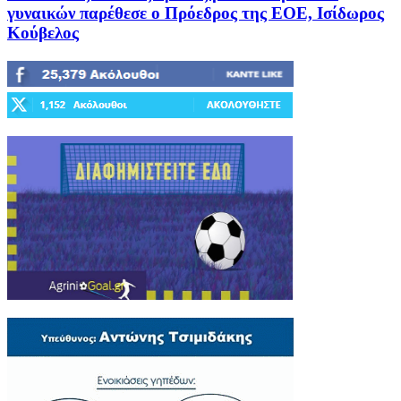
γυναικών παρέθεσε ο Πρόεδρος της ΕΟΕ, Ισίδωρος
Κούβελος