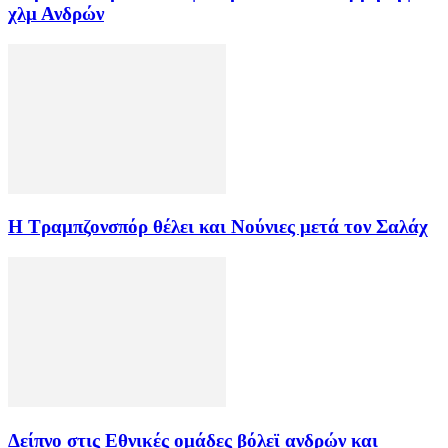
χλμ Ανδρών
Η Τραμπζονσπόρ θέλει και Νούνιες μετά τον Σαλάχ
Δείπνο στις Εθνικές ομάδες βόλεϊ ανδρών και