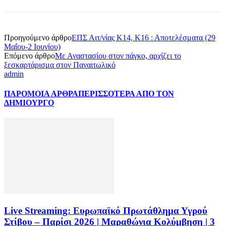
Προηγούμενο άρθρο
ΕΠΣ Αιτ/νίας Κ14, Κ16 : Αποτελέσματα (29
Μαΐου-2 Ιουνίου)
Επόμενο άρθρο
Με Αναστασίου στον πάγκο, αρχίζει το
ξεσκαρτάρισμα στον Παναιτωλικό
admin
ΠΑΡΟΜΟΙΑ ΑΡΘΡΑ
ΠΕΡΙΣΣΟΤΕΡΑ ΑΠΟ ΤΟΝ
ΔΗΜΙΟΥΡΓΟ
Live Streaming: Ευρωπαϊκό Πρωτάθλημα Υγρού
Στίβου – Παρίσι 2026 | Μαραθώνια Κολύμβηση | 3