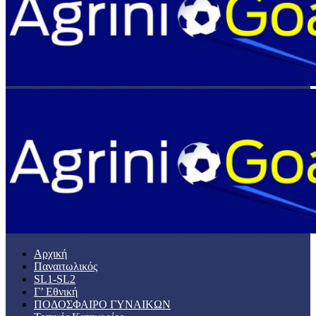
Αρχική
Παναιτωλικός
SL1-SL2
Γ’ Εθνική
ΠΟΔΟΣΦΑΙΡΟ ΓΥΝΑΙΚΩΝ