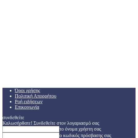
Όροι χρήσης
Πολιτική Απορρήτου
Ροή ειδήσεων
Επικοινωνία
συνδεθείτε
Καλωσήρθατε! Συνδεθείτε στον λογαριασμό σας
το όνομα χρήστη σας
ο κωδικός πρόσβασης σας