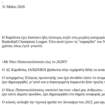
-
31 Μαΐου 2026
Η Καρδίτσα έχει διανύσει ήδη τέσσερις σεζόν στη μεγάλη κατηγορί
Basketball Champions League. Όλα αυτά έχουν τη “σφραγίδα” του Ν
χρόνια, όπως έγινε γνωστό.
«
Με Νίκο Παπανικολόπουλο έως το 2028!!!
Ο ΑΣ Καρδίτσας ΙΑΠΩΝΙΚΗ βρίσκεται στην ευχάριστη θέση να ανακοιν
Ο πετυχημένος Έλληνας προπονητής που έχει συνδέσει πλέον το όνομά 
έχει δημιουργηθεί, γι’ αυτό και η συγκεκριμένη συμφωνία ήταν πρώτ
Ο Νίκος Παπανικολόπουλος αποτελεί πια έναν «δικό μας άνθρωπο». Η
έχει κάνει άλματα προόδου, έχει δημιουργήσει ένα σημείο αναφοράς με
Ο κόουτς ανέλαβε την τεχνική ηγεσία τον Ιανουάριο του 2023, μια α