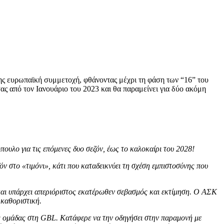
της ευρωπαϊκή συμμετοχή, φθάνοντας μέχρι τη φάση των “16” του
ς από τον Ιανουάριο του 2023 και θα παραμείνει για δύο ακόμη
λο για τις επόμενες δυο σεζόν, έως το καλοκαίρι του 2028!
ν στο «τιμόνι», κάτι που καταδεικνύει τη σχέση εμπιστοσύνης που
 και υπάρχει απεριόριστος εκατέρωθεν σεβασμός και εκτίμηση. Ο ΑΣΚ
 καθοριστική.
ης ομάδας στη GBL. Κατάφερε να την οδηγήσει στην παραμονή με