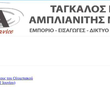
λους του Ολυμπιακού
 Ιουνίου)