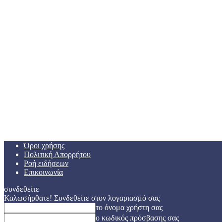
Όροι χρήσης
Πολιτική Απορρήτου
Ροή ειδήσεων
Επικοινωνία
συνδεθείτε
Καλωσήρθατε! Συνδεθείτε στον λογαριασμό σας
το όνομα χρήστη σας
ο κωδικός πρόσβασης σας