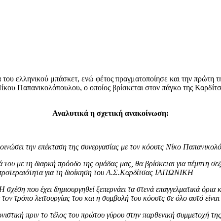
α του ελληνικού μπάσκετ, ενώ φέτος πραγματοποίησε και την πρώτη 
ίκου Παπανικολόπουλου, ο οποίος βρίσκεται στον πάγκο της Καρδίτσα
Αναλυτικά η σχετική ανακοίνωση:
ώσει την επέκταση της συνεργασίας με τον κόουτς Νίκο Παπανικολόπου
του με τη διαρκή πρόοδο της ομάδας μας, θα βρίσκεται για πέμπτη σεζό
η προτεραιότητα για τη διοίκηση του Α.Σ.Καρδίτσας ΙΑΠΩΝΙΚΗ
 σχέση που έχει δημιουργηθεί ξεπερνάει τα στενά επαγγελματικά όρια
 τον τρόπο λειτουργίας του και η συμβολή του κόουτς σε όλο αυτό είναι
γωνιστική πριν το τέλος του πρώτου γύρου στην παρθενική συμμετοχή τ