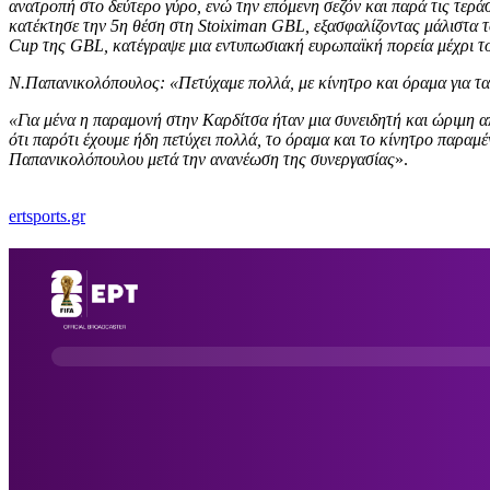
ανατροπή στο δεύτερο γύρο, ενώ την επόμενη σεζόν και παρά τις τερά
κατέκτησε την 5η θέση στη Stoiximan GBL, εξασφαλίζοντας μάλιστα 
Cup της GBL, κατέγραψε μια εντυπωσιακή ευρωπαϊκή πορεία μέχρι τ
Ν.Παπανικολόπουλος: «Πετύχαμε πολλά, με κίνητρο και όραμα για τ
«Για μένα η παραμονή στην Καρδίτσα ήταν μια συνειδητή και ώριμη απ
ότι παρότι έχουμε ήδη πετύχει πολλά, το όραμα και το κίνητρο παραμ
Παπανικολόπουλου μετά την ανανέωση της συνεργασίας
».
ertsports.gr