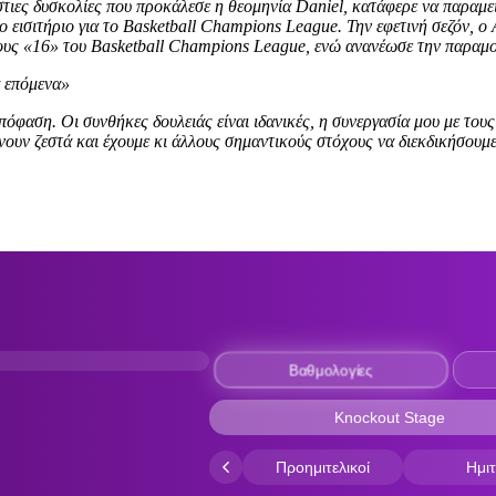
στιες δυσκολίες που προκάλεσε η θεομηνία Daniel, κατάφερε να παραμε
το εισιτήριο για το Basketball Champions League. Την εφετινή σεζόν
ους «16» του Basketball Champions League, ενώ ανανέωσε την παραμο
α επόμενα»
όφαση. Οι συνθήκες δουλειάς είναι ιδανικές, η συνεργασία μου με τους
ένουν ζεστά και έχουμε κι άλλους σημαντικούς στόχους να διεκδικήσουμ