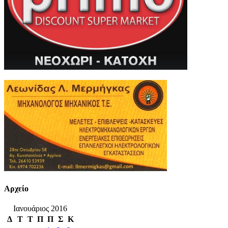
Αρχείο
Ιανουάριος 2016
Δ
Τ
Τ
Π
Π
Σ
Κ