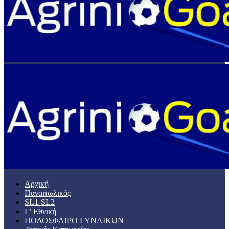
Αρχική
Παναιτωλικός
SL1-SL2
Γ’ Εθνική
ΠΟΔΟΣΦΑΙΡΟ ΓΥΝΑΙΚΩΝ