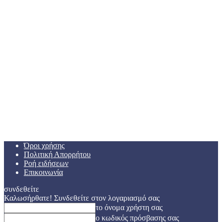
Όροι χρήσης
Πολιτική Απορρήτου
Ροή ειδήσεων
Επικοινωνία
συνδεθείτε
Καλωσήρθατε! Συνδεθείτε στον λογαριασμό σας
το όνομα χρήστη σας
ο κωδικός πρόσβασης σας