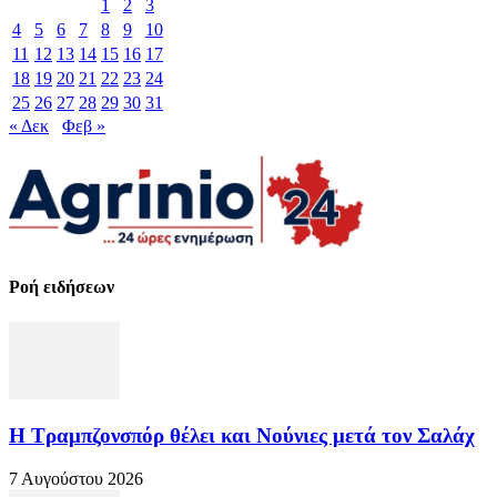
1
2
3
4
5
6
7
8
9
10
11
12
13
14
15
16
17
18
19
20
21
22
23
24
25
26
27
28
29
30
31
« Δεκ
Φεβ »
Ροή ειδήσεων
Η Τραμπζονσπόρ θέλει και Νούνιες μετά τον Σαλάχ
7 Αυγούστου 2026