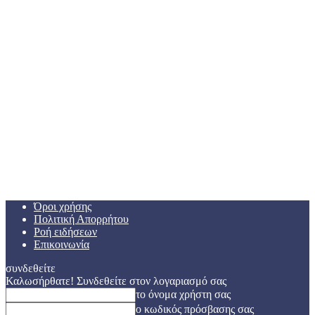
Όροι χρήσης
Πολιτική Απορρήτου
Ροή ειδήσεων
Επικοινωνία
συνδεθείτε
Καλωσήρθατε! Συνδεθείτε στον λογαριασμό σας
το όνομα χρήστη σας
ο κωδικός πρόσβασης σας