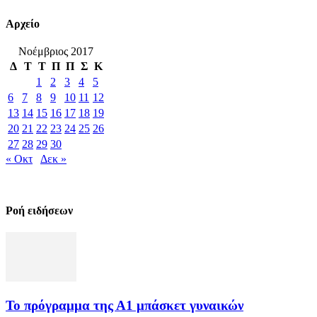
Αρχείο
Νοέμβριος 2017
Δ
Τ
Τ
Π
Π
Σ
Κ
1
2
3
4
5
6
7
8
9
10
11
12
13
14
15
16
17
18
19
20
21
22
23
24
25
26
27
28
29
30
« Οκτ
Δεκ »
Ροή ειδήσεων
Το πρόγραμμα της Α1 μπάσκετ γυναικών