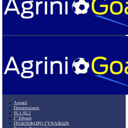
Αρχική
Παναιτωλικός
SL1-SL2
Γ’ Εθνική
ΠΟΔΟΣΦΑΙΡΟ ΓΥΝΑΙΚΩΝ