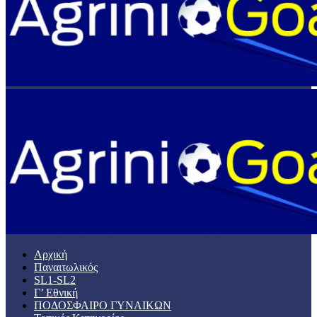
Αρχική
Παναιτωλικός
SL1-SL2
Γ’ Εθνική
ΠΟΔΟΣΦΑΙΡΟ ΓΥΝΑΙΚΩΝ