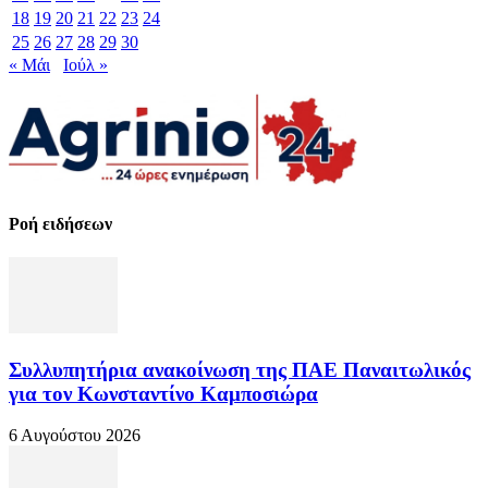
18
19
20
21
22
23
24
25
26
27
28
29
30
« Μάι
Ιούλ »
Ροή ειδήσεων
Συλλυπητήρια ανακοίνωση της ΠΑΕ Παναιτωλικός
για τον Κωνσταντίνο Καμποσιώρα
6 Αυγούστου 2026