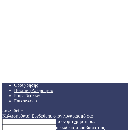
Όροι χρήσης
Πολιτική Απορρήτου
Ροή ειδήσεων
Επικοινωνία
συνδεθείτε
Καλωσήρθατε! Συνδεθείτε στον λογαριασμό σας
το όνομα χρήστη σας
ο κωδικός πρόσβασης σας