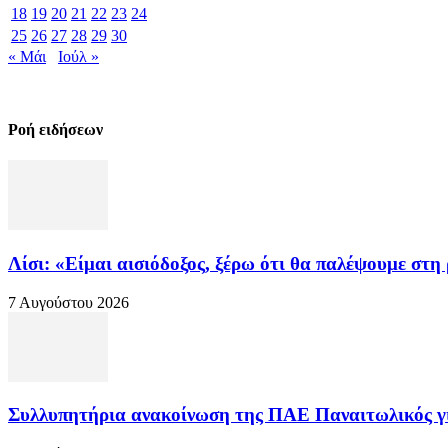
18
19
20
21
22
23
24
25
26
27
28
29
30
« Μάι
Ιούλ »
Ροή ειδήσεων
Λίσι: «Είμαι αισιόδοξος, ξέρω ότι θα παλέψουμε στη
7 Αυγούστου 2026
Συλλυπητήρια ανακοίνωση της ΠΑΕ Παναιτωλικός γ