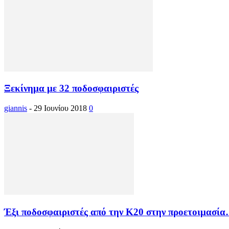
Ξεκίνημα με 32 ποδοσφαιριστές
giannis
-
29 Ιουνίου 2018
0
Έξι ποδοσφαιριστές από την Κ20 στην προετοιμασί