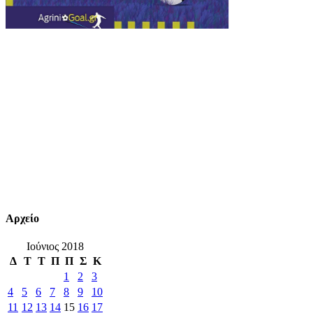
Αρχείο
Ιούνιος 2018
Δ
Τ
Τ
Π
Π
Σ
Κ
1
2
3
4
5
6
7
8
9
10
11
12
13
14
15
16
17