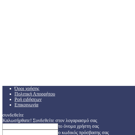
Όροι χρήσης
Πολιτική Απορρήτου
Ροή ειδήσεων
Επικοινωνία
συνδεθείτε
Καλωσήρθατε! Συνδεθείτε στον λογαριασμό σας
το όνομα χρήστη σας
ο κωδικός πρόσβασης σας