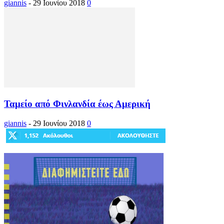
giannis
-
29 Ιουνίου 2018
0
Ταμείο από Φινλανδία έως Αμερική
giannis
-
29 Ιουνίου 2018
0